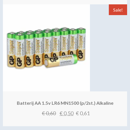
was:
is:
Sale!
€ 3,30.
€ 2,50.
Batterij AA 1.5v LR6 MN1500 (p/2st.) Alkaline
Oorspronkelijke
Huidige
€
0,60
€
0,50
€
0,61
prijs
prijs