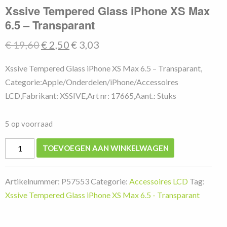
Xssive Tempered Glass iPhone XS Max
6.5 – Transparant
Oorspronkelijke
Huidige
€
19,60
€
2,50
€
3,03
prijs
prijs
Xssive Tempered Glass iPhone XS Max 6.5 – Transparant,
was:
is:
Categorie:Apple/Onderdelen/iPhone/Accessoires
€ 19,60.
€ 2,50.
LCD,Fabrikant: XSSIVE,Art nr: 17665,Aant.: Stuks
5 op voorraad
Xssive
TOEVOEGEN AAN WINKELWAGEN
Tempered
Glass
Artikelnummer:
P57553
Categorie:
Accessoires LCD
Tag:
iPhone
Xssive Tempered Glass iPhone XS Max 6.5 - Transparant
XS
Max
6.5