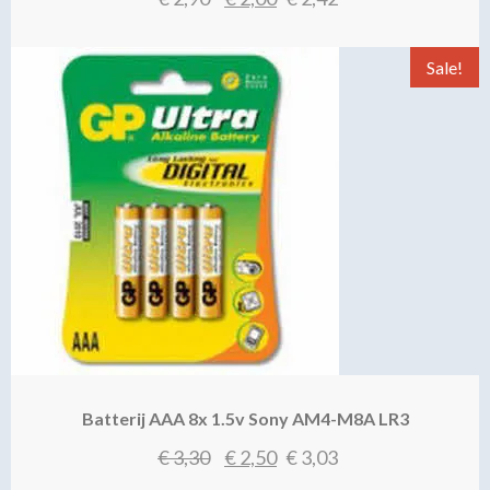
prijs
prijs
was:
is:
Sale!
€ 2,90.
€ 2,00.
Batterij AAA 8x 1.5v Sony AM4-M8A LR3
Oorspronkelijke
Huidige
€
3,30
€
2,50
€
3,03
prijs
prijs