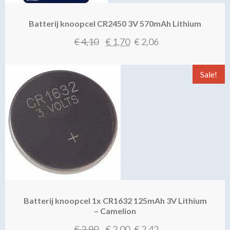
Batterij knoopcel CR2450 3V 570mAh Lithium
Oorspronkelijke
Huidige
€
4,10
€
1,70
€
2,06
prijs
prijs
was:
is:
Sale!
€ 4,10.
€ 1,70.
Batterij knoopcel 1x CR1632 125mAh 3V Lithium
– Camelion
Oorspronkelijke
Huidige
€
2,90
€
2,00
€
2,42