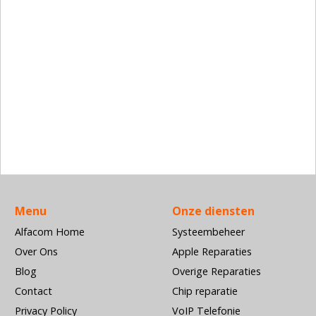
Menu
Onze diensten
Alfacom Home
Systeembeheer
Over Ons
Apple Reparaties
Blog
Overige Reparaties
Contact
Chip reparatie
Privacy Policy
VoIP Telefonie