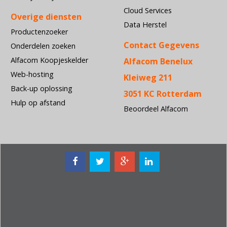
Cloud Services
Overige diensten
Data Herstel
Productenzoeker
Contact Gegevens
Onderdelen zoeken
Alfacom Koopjeskelder
Alfacom Benelux
Web-hosting
Kleiweg 211
Back-up oplossing
3051 KC Rotterdam
Hulp op afstand
Beoordeel Alfacom