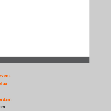
Acer • Ante
APC • Apple
evens
Belkin •
Conceptron
elux
• D-Link •
Dialogic 
Dymo •
terdam
Epson •
com
Fujitsu