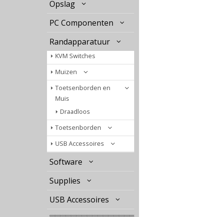
Opslag
PC Componenten
Randapparatuur
KVM Switches
Muizen
Toetsenborden en
Muis
Draadloos
Toetsenborden
USB Accessoires
Software
Supplies
USB Accessoires