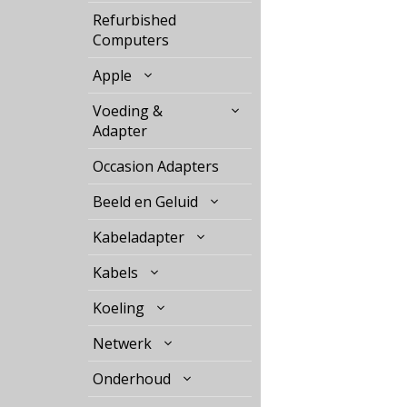
Refurbished
Computers
Apple
Voeding &
Adapter
Occasion Adapters
Beeld en Geluid
Kabeladapter
Kabels
Koeling
Netwerk
Onderhoud