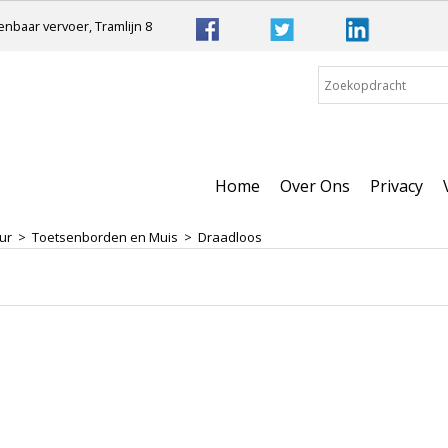
nbaar vervoer, Tramlijn 8
Home
Over Ons
Privacy
ur
>
Toetsenborden en Muis
>
Draadloos