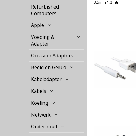
3.5mm 1.2mtr
Refurbished
Computers
Apple
Voeding &
Adapter
Occasion Adapters
Beeld en Geluid
Kabeladapter
Kabels
Koeling
Netwerk
Onderhoud