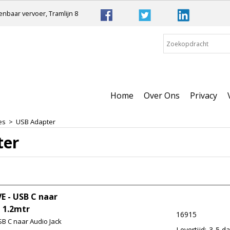
nbaar vervoer, Tramlijn 8
Home
Over Ons
Privacy
es
>
USB Adapter
ter
E - USB C naar
 1.2mtr
16915
SB C naar Audio Jack
Levertijd:
3-5 d