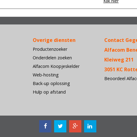
Klik hier
Overige diensten
Contact Geg
Productenzoeker
Alfacom Ben
Onderdelen zoeken
Kleiweg 211
Alfacom Koopjeskelder
3051 KC Rot
Web-hosting
Beoordeel Alfa
Back-up oplossing
Hulp op afstand