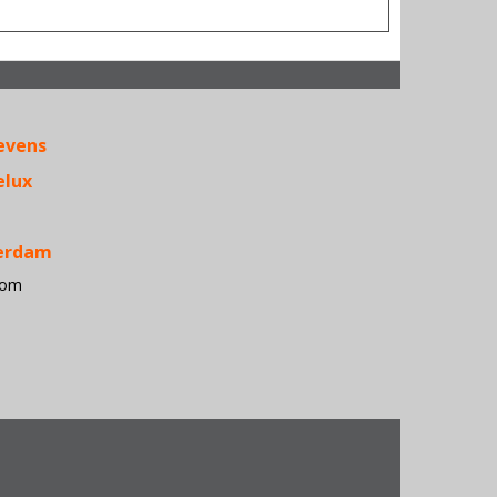
Acer • Ante
APC • Apple
evens
Belkin •
Conceptron
elux
• D-Link •
Dialogic 
Dymo •
terdam
Epson •
com
Fujitsu
Siemens
Computers
HP • iiyam
• Kensingt
• Kingston
Konica
Minolta •
Lexmark • 