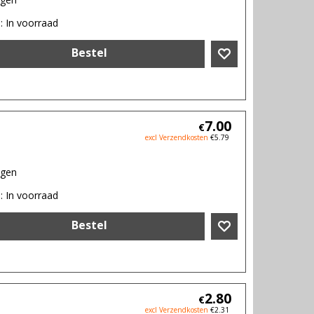
d
: In voorraad
Bestel
7.00
€
excl Verzendkosten
€
5.79
agen
d
: In voorraad
Bestel
2.80
€
excl Verzendkosten
€
2.31