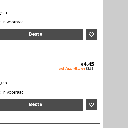
agen
d
: In voorraad
Bestel
4.45
€
excl Verzendkosten
€
3.68
agen
d
: In voorraad
Bestel