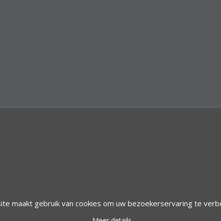
ite maakt gebruik van cookies om uw bezoekerservaring te verb
© 1997 Alfacom Benelux | Design by:
Alfacom Benelux
Meer details