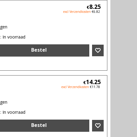
8.25
€
excl Verzendkosten
€
6.82
agen
d
: In voorraad
Bestel
14.25
€
excl Verzendkosten
€
11.78
agen
d
: In voorraad
Bestel