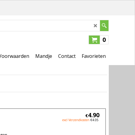
0
Voorwaarden
Mandje
Contact
Favorieten
4.90
€
excl Verzendkosten
€
4.05
agen