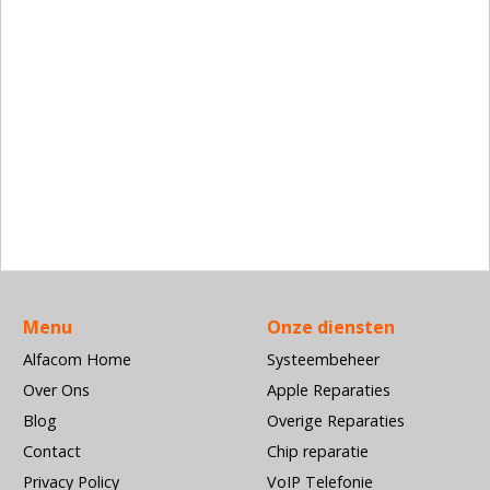
Menu
Onze diensten
Alfacom Home
Systeembeheer
Over Ons
Apple Reparaties
Blog
Overige Reparaties
Contact
Chip reparatie
Privacy Policy
VoIP Telefonie