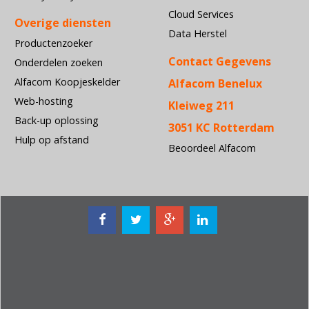
Cloud Services
Overige diensten
Data Herstel
Productenzoeker
Contact Gegevens
Onderdelen zoeken
Alfacom Koopjeskelder
Alfacom Benelux
Web-hosting
Kleiweg 211
Back-up oplossing
3051 KC Rotterdam
Hulp op afstand
Beoordeel Alfacom