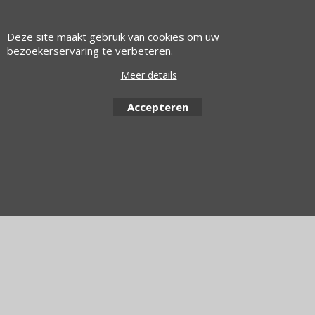
NEC • OKI • Philips • Plextor • PNY Technologies • Quark •
Samsung • Sharp • Siemens • SMC Networks • Symantec •
Deze site maakt gebruik van cookies om uw
Targus • Trend Micro • Xerox
bezoekerservaring te verbeteren.
© 1997 Alfacom Benelux | Design by:
Alfacom Benelux
Meer details
Accepteren
Webwinkel gemaakt met ShopFactory webwinkel software.