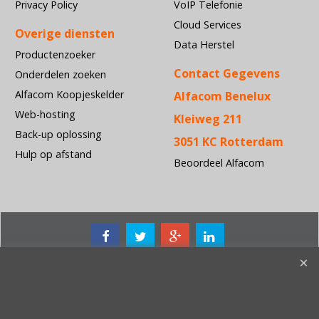
Privacy Policy
VoIP Telefonie
Cloud Services
Overige diensten
Data Herstel
Productenzoeker
Contact Gegevens
Onderdelen zoeken
Alfacom Koopjeskelder
Alfacom Benelux
Web-hosting
Kleiweg 211
Back-up oplossing
3051 KC Rotterdam
Hulp op afstand
Beoordeel Alfacom
Acer • Antec • APC • Apple • Belkin • Conceptronic • D-Link •
Dialogic • Dymo • Epson • Fujitsu Siemens Computers • HP •
iiyama • Kensington • Kingston • Konica Minolta • Lexmark •
LG Electronics • Linksys • Logitech • McAfee • Microsoft •