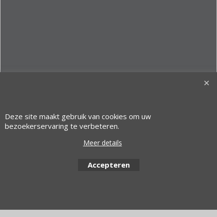
© 1997 Alfacom Benelux | Design by:
Alfacom Benelux
Deze site maakt gebruik van cookies om uw
bezoekerservaring te verbeteren.
Webwinkel gemaakt met ShopFactory webwinkel software.
Meer details
Accepteren