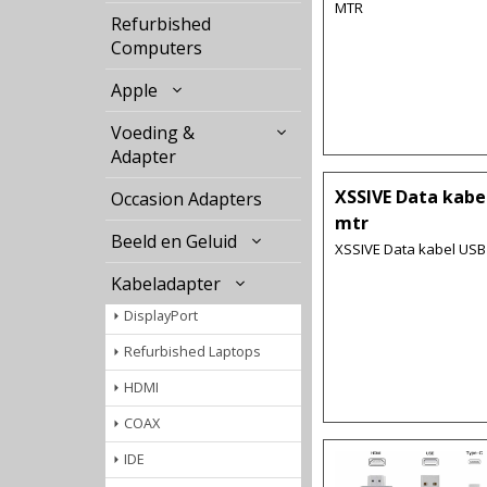
MTR
Refurbished
Computers
Apple
Voeding &
Adapter
XSSIVE Data kabel
Occasion Adapters
mtr
Beeld en Geluid
XSSIVE Data kabel USB 
Kabeladapter
DisplayPort
Refurbished Laptops
HDMI
COAX
IDE