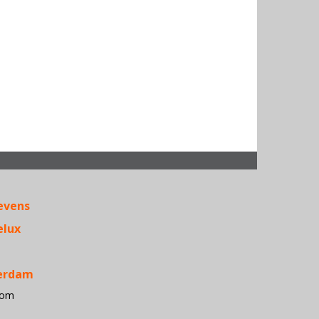
Acer • Ante
APC • Apple
evens
Belkin •
Conceptron
elux
• D-Link •
Dialogic 
Dymo •
terdam
Epson •
com
Fujitsu