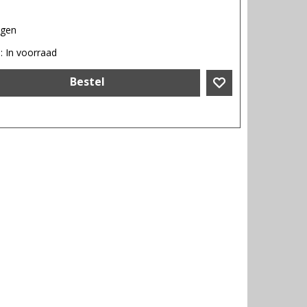
agen
d
: In voorraad
Bestel