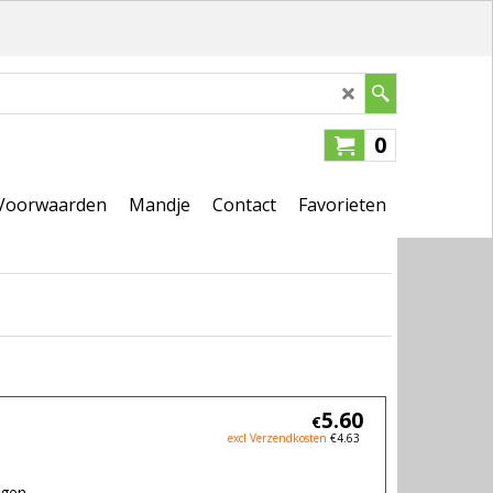
0
Voorwaarden
Mandje
Contact
Favorieten
5.60
€
excl Verzendkosten
€
4.63
agen