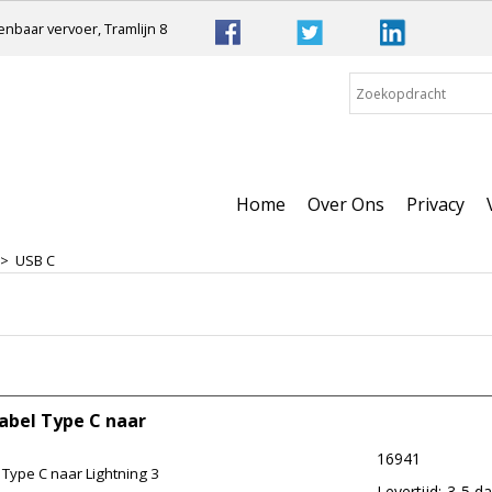
nbaar vervoer, Tramlijn 8
Home
Over Ons
Privacy
>
USB C
abel Type C naar
16941
Type C naar Lightning 3
Levertijd:
3-5 d