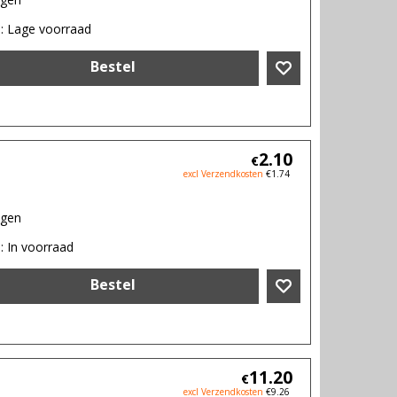
d
: Lage voorraad
Bestel
2.10
€
excl Verzendkosten
€
1.74
agen
d
: In voorraad
Bestel
11.20
€
excl Verzendkosten
€
9.26