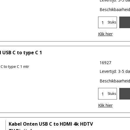
Beschikbaarhei
Stuks
Klik hier
 USB C to type C 1
16927
C to type C 1 mtr
Levertijd:
3-5 d
Beschikbaarhei
Stuks
Klik hier
Kabel Onten USB C to HDMI 4k HDTV