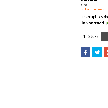
€
4.59
excl Verzendkosten
Levertijd:
3-5 d
In voorraad
Stuks