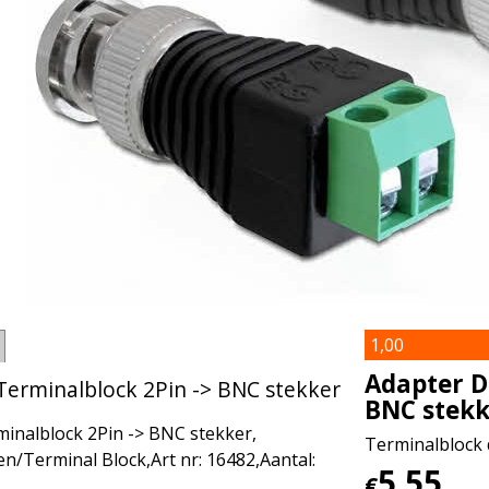
1,00
Adapter D
Terminalblock 2Pin -> BNC stekker
BNC stekk
inalblock 2Pin -> BNC stekker,
Terminalblock 
/Terminal Block,Art nr: 16482,Aantal:
5.55
€