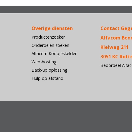
Overige diensten
Contact Geg
Productenzoeker
Alfacom Ben
Onderdelen zoeken
Kleiweg 211
Alfacom Koopjeskelder
3051 KC Rot
Web-hosting
Beoordeel Alfa
Back-up oplossing
Hulp op afstand