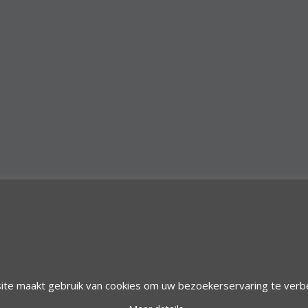
© 1997 Alfacom Benelux | Design by:
Alfacom Benelux
ite maakt gebruik van cookies om uw bezoekerservaring te verb