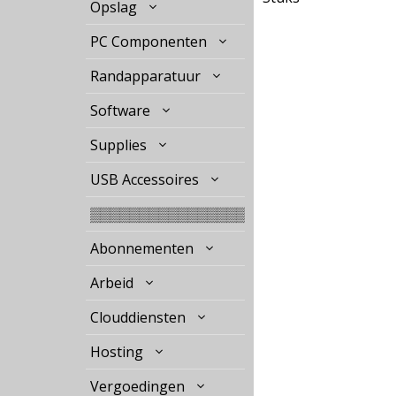
Opslag
PC Componenten
Randapparatuur
Software
Supplies
USB Accessoires
▒▒▒▒▒▒▒▒▒▒▒▒▒▒▒▒
Abonnementen
Arbeid
Clouddiensten
Hosting
Vergoedingen