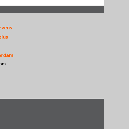
Acer • Ante
APC • Apple
evens
Belkin •
Conceptron
elux
• D-Link •
Dialogic 
Dymo •
terdam
Epson •
com
Fujitsu
Siemens
Computers
HP • iiyam
• Kensingt
• Kingston
Konica
Minolta •
Lexmark • 
Electronics