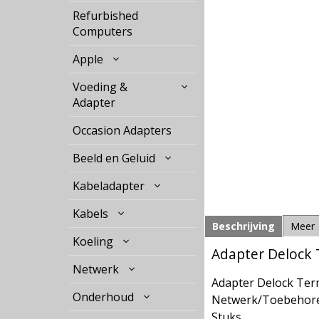
Refurbished
Computers
Apple
Voeding &
Adapter
Occasion Adapters
Beeld en Geluid
Kabeladapter
Kabels
Beschrijving
Meer
Koeling
Adapter Delock 
Netwerk
Adapter Delock Term
Onderhoud
Netwerk/Toebehoren
Stuks