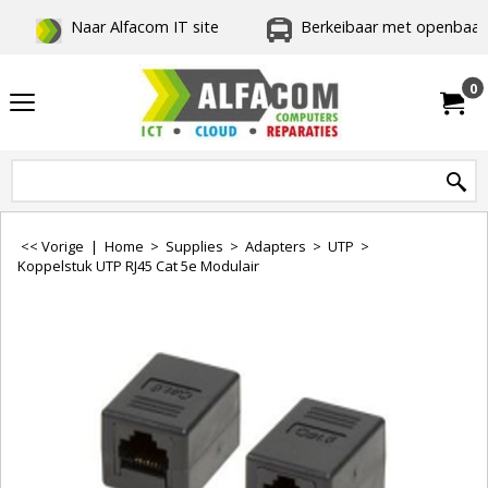
Naar Alfacom IT site
Berkeibaar met openbaar 
0
<< Vorige
|
Home
>
Supplies
>
Adapters
>
UTP
>
Koppelstuk UTP RJ45 Cat 5e Modulair