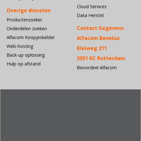
Cloud Services
Overige diensten
Data Herstel
Productenzoeker
Contact Gegevens
Onderdelen zoeken
Alfacom Koopjeskelder
Alfacom Benelux
Web-hosting
Kleiweg 211
Back-up oplossing
3051 KC Rotterdam
Hulp op afstand
Beoordeel Alfacom