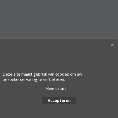
Deze site maakt gebruik van cookies om uw
bezoekerservaring te verbeteren.
© 1997 Alfacom Benelux | Design by:
Alfacom Benelux
Meer details
Webwinkel gemaakt met ShopFactory webwinkel software.
Accepteren