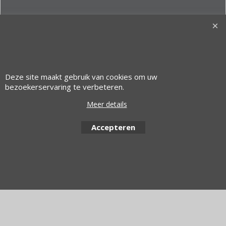
Deze site maakt gebruik van cookies om uw
bezoekerservaring te verbeteren.
© 1997 Alfacom Benelux | Design by:
Alfacom Benelux
Meer details
Webwinkel gemaakt met ShopFactory webwinkel software.
Accepteren