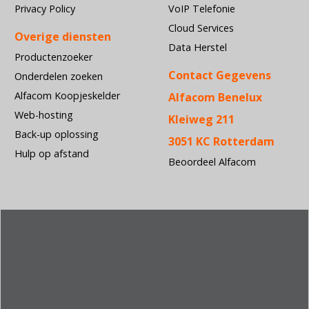
Privacy Policy
VoIP Telefonie
Cloud Services
Overige diensten
Data Herstel
Productenzoeker
Contact Gegevens
Onderdelen zoeken
Alfacom Koopjeskelder
Alfacom Benelux
Web-hosting
Kleiweg 211
Back-up oplossing
3051 KC Rotterdam
Hulp op afstand
Beoordeel Alfacom