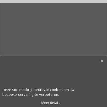
© 1997 Alfacom Benelux | Design by:
Alfacom Benelux
Deze site maakt gebruik van cookies om uw
Webwinkel gemaakt met ShopFactory webwinkel software.
bezoekerservaring te verbeteren.
Meer details