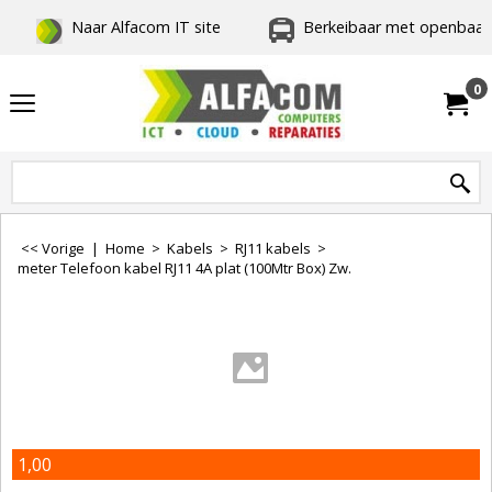
Naar Alfacom IT site
Berkeibaar met openbaar 
0
<< Vorige
|
Home
>
Kabels
>
RJ11 kabels
>
meter Telefoon kabel RJ11 4A plat (100Mtr Box) Zw.
1,00