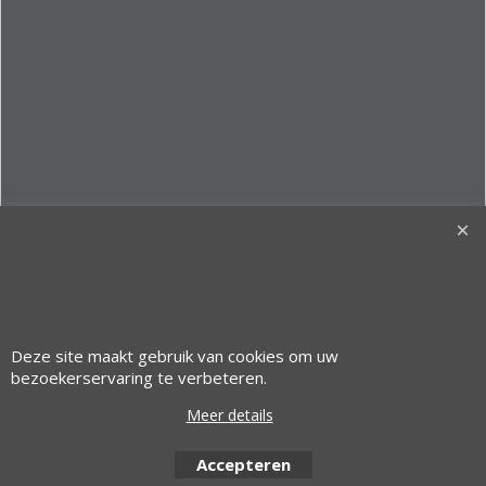
© 1997 Alfacom Benelux | Design by:
Alfacom Benelux
Deze site maakt gebruik van cookies om uw
Webwinkel gemaakt met ShopFactory webwinkel software.
bezoekerservaring te verbeteren.
Meer details
Accepteren