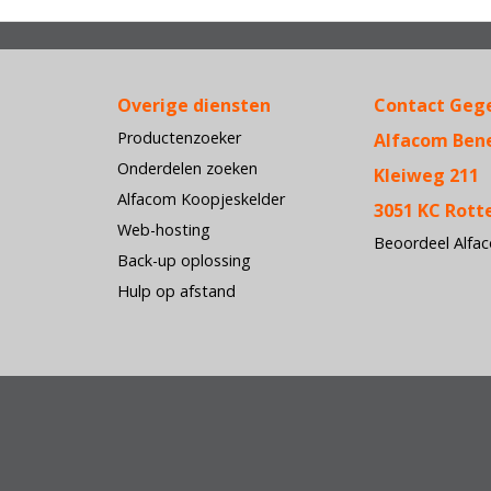
Overige diensten
Contact Geg
Productenzoeker
Alfacom Ben
Onderdelen zoeken
Kleiweg 211
Alfacom Koopjeskelder
3051 KC Rot
Web-hosting
Beoordeel Alfa
Back-up oplossing
Hulp op afstand