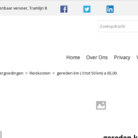
nbaar vervoer, Tramlijn 8
Home
Over Ons
Privacy
ergoedingen
>
Reiskosten
>
gereden km ( 0 tot 50 km) a 65,00
gereden km