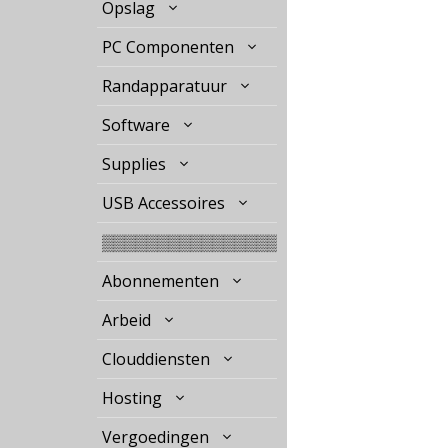
Opslag
PC Componenten
Randapparatuur
Software
Supplies
USB Accessoires
▒▒▒▒▒▒▒▒▒▒▒▒▒▒▒▒
Abonnementen
Arbeid
Clouddiensten
Hosting
Vergoedingen