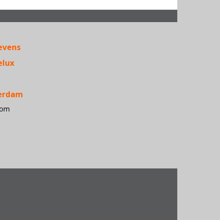
Acer • Ante
APC • Apple
evens
Belkin •
Conceptron
elux
• D-Link •
Dialogic 
Dymo •
terdam
Epson •
com
Fujitsu
Siemens
Computers
HP • iiyam
• Kensingt
• Kingston
Konica
Minolta •
Lexmark • 
Electronics