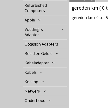
Refurbished
gereden km ( 0 t
Computers
gereden km ( 0 tot 5
Apple
Voeding &
Adapter
Occasion Adapters
Beeld en Geluid
Kabeladapter
Kabels
Koeling
Netwerk
Onderhoud