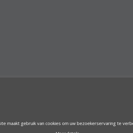
© 1997 Alfacom Benelux | Design by:
Alfacom Benelux
ite maakt gebruik van cookies om uw bezoekerservaring te verb