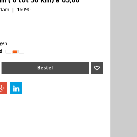
rdam
16090
agen
d
Bestel