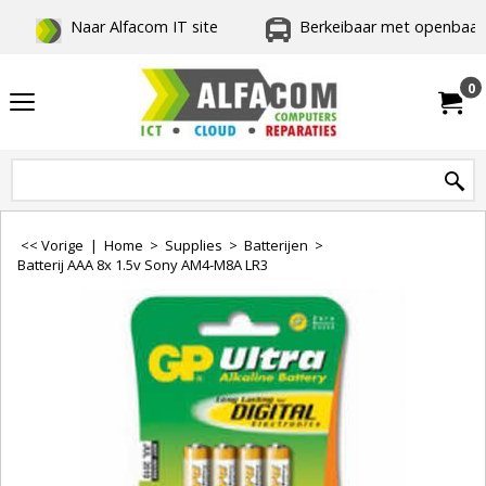
Naar Alfacom IT site
Berkeibaar met openbaar 
0
<< Vorige
|
Home
>
Supplies
>
Batterijen
>
Batterij AAA 8x 1.5v Sony AM4-M8A LR3