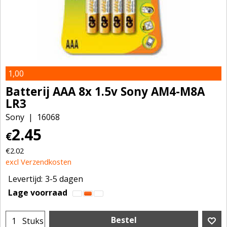
1,00
Batterij AAA 8x 1.5v Sony AM4-M8A
LR3
Sony
16068
2.45
€
€
2.02
excl Verzendkosten
Levertijd:
3-5 dagen
Lage voorraad
Bestel
Stuks