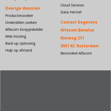
Cloud Services
Overige diensten
Data Herstel
Productenzoeker
Contact Gegevens
Onderdelen zoeken
Alfacom Koopjeskelder
Alfacom Benelux
Web-hosting
Kleiweg 211
Back-up oplossing
3051 KC Rotterdam
Hulp op afstand
Beoordeel Alfacom