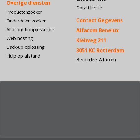
Overige diensten
Data Herstel
Productenzoeker
Contact Gegevens
Onderdelen zoeken
Alfacom Koopjeskelder
Alfacom Benelux
Web-hosting
Kleiweg 211
Back-up oplossing
3051 KC Rotterdam
Hulp op afstand
Beoordeel Alfacom