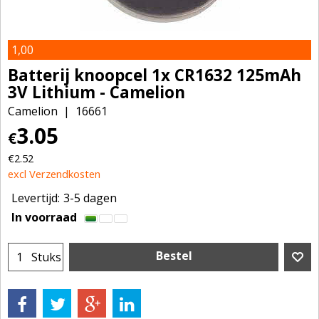
1,00
Batterij knoopcel 1x CR1632 125mAh
3V Lithium - Camelion
Camelion
16661
3.05
€
€
2.52
excl Verzendkosten
Levertijd:
3-5 dagen
In voorraad
Bestel
Stuks