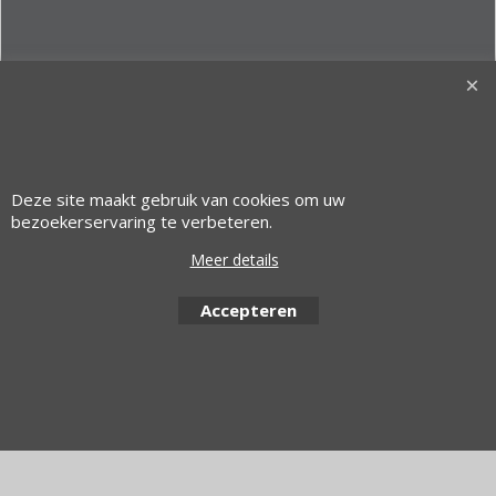
Deze site maakt gebruik van cookies om uw
bezoekerservaring te verbeteren.
© 1997 Alfacom Benelux | Design by:
Alfacom Benelux
Meer details
Webwinkel gemaakt met ShopFactory webwinkel software.
Accepteren