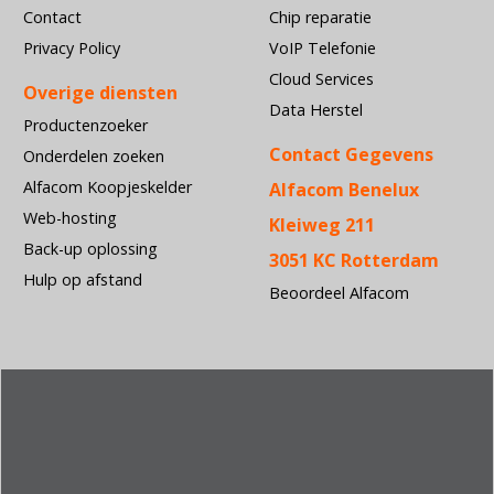
Contact
Chip reparatie
Privacy Policy
VoIP Telefonie
Cloud Services
Overige diensten
Data Herstel
Productenzoeker
Contact Gegevens
Onderdelen zoeken
Alfacom Koopjeskelder
Alfacom Benelux
Web-hosting
Kleiweg 211
Back-up oplossing
3051 KC Rotterdam
Hulp op afstand
Beoordeel Alfacom