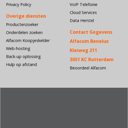
Privacy Policy
VoIP Telefonie
Cloud Services
Overige diensten
Data Herstel
Productenzoeker
Contact Gegevens
Onderdelen zoeken
Alfacom Koopjeskelder
Alfacom Benelux
Web-hosting
Kleiweg 211
Back-up oplossing
3051 KC Rotterdam
Hulp op afstand
Beoordeel Alfacom