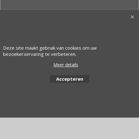
Deze site maakt gebruik van cookies om uw
bezoekerservaring te verbeteren.
© 1997 Alfacom Benelux | Design by:
Alfacom Benelux
Meer details
Webwinkel gemaakt met ShopFactory webwinkel software.
Accepteren