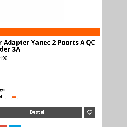
 Adapter Yanec 2 Poorts A QC
ader 3A
198
agen
d
Bestel