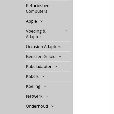
Refurbished
Computers
Apple
Voeding &
Adapter
Occasion Adapters
Beeld en Geluid
Kabeladapter
Kabels
Koeling
Netwerk
Onderhoud