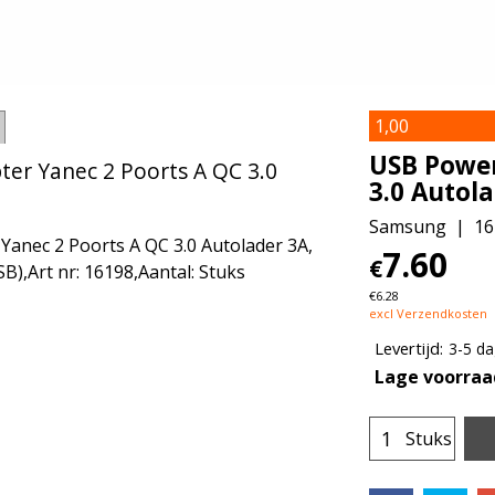
1,00
USB Power
er Yanec 2 Poorts A QC 3.0
3.0 Autol
Samsung
16
anec 2 Poorts A QC 3.0 Autolader 3A,
7.60
€
B),Art nr: 16198,Aantal: Stuks
€
6.28
excl Verzendkosten
Levertijd:
3-5 d
Lage voorraa
Stuks