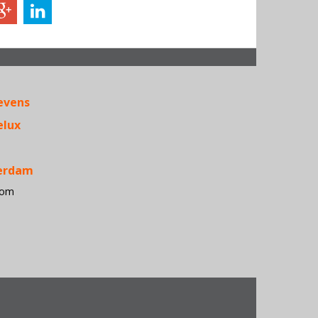
Acer • Ante
APC • Apple
evens
Belkin •
Conceptron
elux
• D-Link •
Dialogic 
Dymo •
terdam
Epson •
com
Fujitsu
Siemens
Computers
HP • iiyam
• Kensingt
• Kingston
Konica
Minolta •