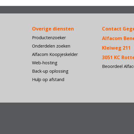
Overige diensten
Contact Geg
Productenzoeker
Alfacom Ben
Onderdelen zoeken
Kleiweg 211
Alfacom Koopjeskelder
3051 KC Rot
Web-hosting
Beoordeel Alfa
Back-up oplossing
Hulp op afstand