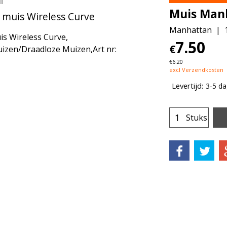
Muis Manh
muis Wireless Curve
Manhattan
s Wireless Curve,
7.50
€
zen/Draadloze Muizen,Art nr:
€
6.20
excl Verzendkosten
Levertijd:
3-5 d
Stuks