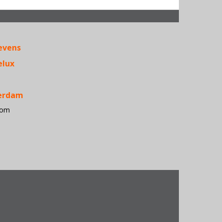
Acer • Ante
APC • Apple
evens
Belkin •
Conceptron
elux
• D-Link •
Dialogic 
Dymo •
terdam
Epson •
com
Fujitsu
Siemens
Computers
HP • iiyam
• Kensingt
• Kingston
Konica
Minolta •
Lexmark • 
Electronics