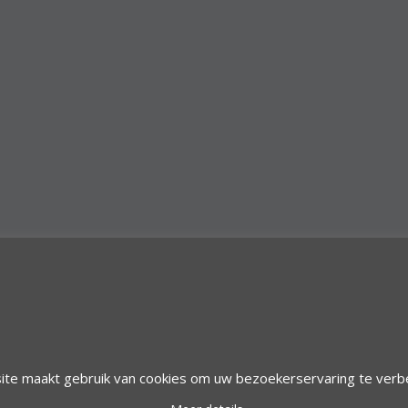
© 1997 Alfacom Benelux | Design by:
Alfacom Benelux
ite maakt gebruik van cookies om uw bezoekerservaring te verb