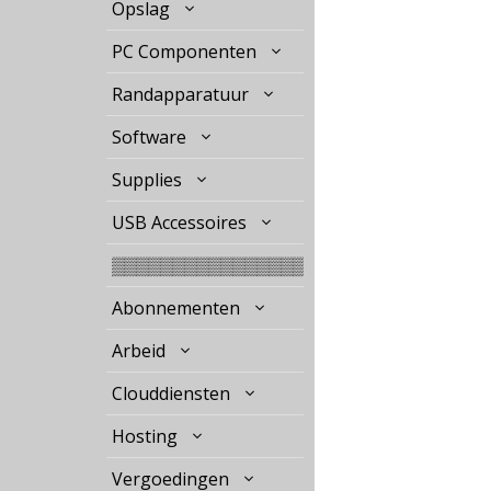
Opslag
PC Componenten
Randapparatuur
Software
Supplies
USB Accessoires
▒▒▒▒▒▒▒▒▒▒▒▒▒▒▒▒
Abonnementen
Arbeid
Clouddiensten
Hosting
Vergoedingen