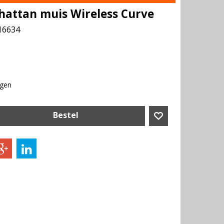
attan muis Wireless Curve
16634
agen
Bestel