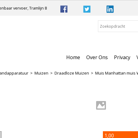
nbaar vervoer, Tramlijn 8
Home
Over Ons
Privacy
andapparatuur
>
Muizen
>
Draadloze Muizen
>
Muis Manhattan muis 
1,00