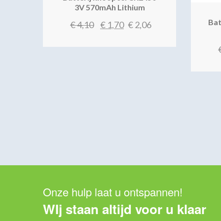
3V 570mAh Lithium
Bat
Oorspronkelijke
Huidige
€
4,10
€
1,70
€
2,06
prijs
prijs
was:
is:
€ 4,10.
€ 1,70.
Onze hulp laat u ontspannen!
WIj staan altijd voor u klaar