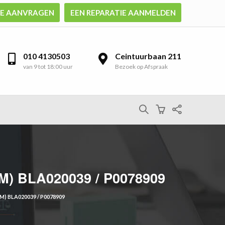
TE AANVRAGEN
EEN REPARATIE AANMELDEN
010 4130503
Ceintuurbaan 211
van 9 tot 18:00 uur
Bezoek op Afspraak
) BLA020039 / P0078909
) BLA020039 / P0078909