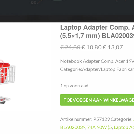
Laptop Adapter Comp. 
(5,5×1,7 mm) BLA02003
Oorspronkelijke
Huidige
€
24,80
€
10,80
€
13,07
prijs
prijs
Notebook Adapter Comp. Acer 19V
was:
is:
Categorie:Adapter/Laptop,Fabrikant
€ 24,80.
€ 10,80.
1 op voorraad
Laptop
TOEVOEGEN AAN WINKELWAG
Adapter
Comp.
Artikelnummer:
P57129
Categorie:
Acer
BLA020039
,
74A 90W (5
,
Laptop A
19V/4,74A