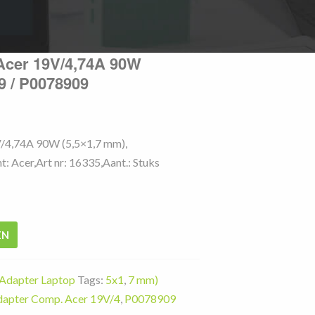
Acer 19V/4,74A 90W
9 / P0078909
/4,74A 90W (5,5×1,7 mm),
: Acer,Art nr: 16335,Aant.: Stuks
EN
Adapter Laptop
Tags:
5x1
,
7 mm)
dapter Comp. Acer 19V/4
,
P0078909