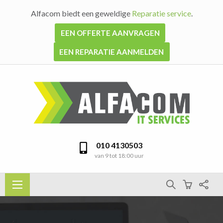
Alfacom biedt een geweldige
Reparatie service
.
EEN OFFERTE AANVRAGEN
EEN REPARATIE AANMELDEN
010 4130503
van 9 tot 18:00 uur