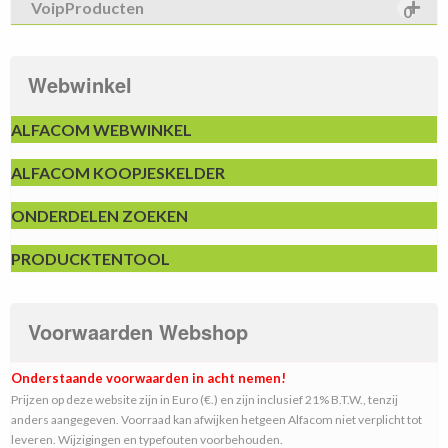
VoipProducten
0
Webwinkel
ALFACOM WEBWINKEL
ALFACOM KOOPJESKELDER
ONDERDELEN ZOEKEN
PRODUCKTENTOOL
Voorwaarden Webshop
Onderstaande voorwaarden in acht nemen!
Prijzen op deze website zijn in Euro (€.) en zijn inclusief 21% B.T.W., tenzij
anders aangegeven. Voorraad kan afwijken hetgeen Alfacom niet verplicht tot
leveren. Wijzigingen en typefouten voorbehouden.