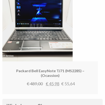
Packard Bell EasyNote TJ71 (MS2285) –
(Ocassion)
Oorspronkelijke
Huidige
€
489,00
€
45,98
€
55,64
prijs
prijs
was:
is:
€ 489,00.
€ 45,98.