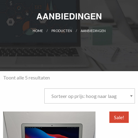
AANBIEDINGEN
HOME
PRODUCTEN
AANBIEDINGEN
CURRENT:
Gesorteerd
Toont alle 5 resultaten
op
prijs:
hoog
naar
laag
Sale!