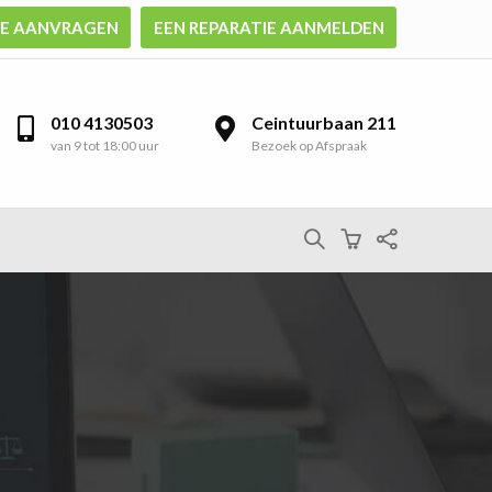
TE AANVRAGEN
EEN REPARATIE AANMELDEN
010 4130503
Ceintuurbaan 211
van 9 tot 18:00 uur
Bezoek op Afspraak