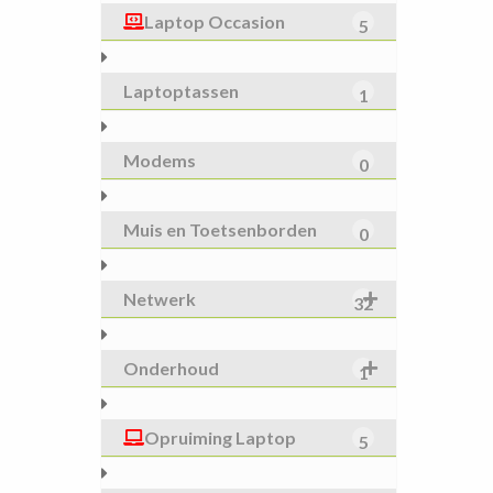
Laptop Occasion
5
Laptoptassen
1
Modems
0
Muis en Toetsenborden
0
Netwerk
32
Onderhoud
1
Opruiming Laptop
5