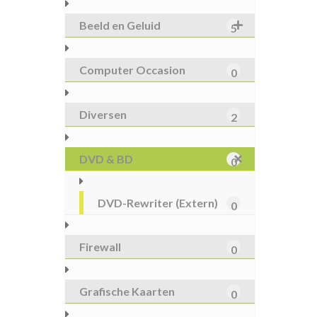
Beeld en Geluid
5
Computer Occasion
0
Diversen
2
DVD & BD
0
DVD-Rewriter (Extern)
0
Firewall
0
Grafische Kaarten
0