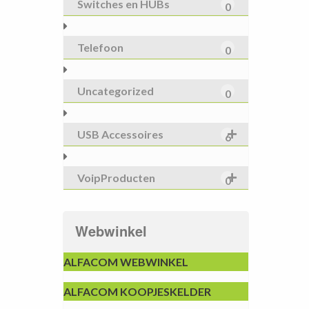
Switches en HUBs
0
Telefoon
0
Uncategorized
0
USB Accessoires
6
VoipProducten
0
Webwinkel
ALFACOM WEBWINKEL
ALFACOM KOOPJESKELDER