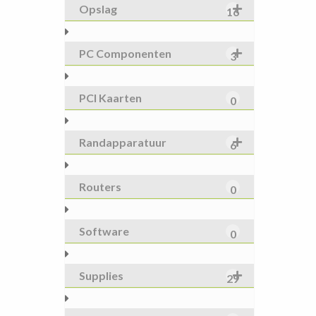
Opslag
16
PC Componenten
3
PCI Kaarten
0
Randapparatuur
6
Routers
0
Software
0
Supplies
29