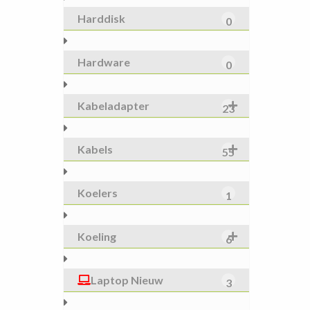
Harddisk
0
Hardware
0
Kabeladapter
23
Kabels
55
Koelers
1
Koeling
6
Laptop Nieuw
3