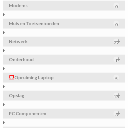
Modems
0
Muis en Toetsenborden
0
Netwerk
32
Onderhoud
1
Opruiming Laptop
5
Opslag
16
PC Componenten
3