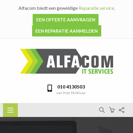
Alfacom biedt een geweldige
Reparatie service
.
EEN OFFERTE AANVRAGEN
EEN REPARATIE AANMELDEN
010 4130503
van 9 tot 18:00 uur