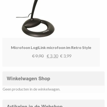
Microfoon LogiLink microfoon im Retro Style
Oorspronkelijke
Huidige
€
9,90
€
3,30
€
3,99
prijs
prijs
was:
is:
€ 9,90.
€ 3,30.
Winkelwagen Shop
Geen producten in de winkelwagen.
Artikelen in de Webshop