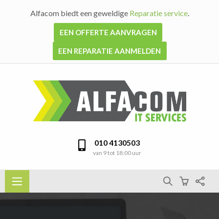
Alfacom biedt een geweldige
Reparatie service
.
EEN OFFERTE AANVRAGEN
EEN REPARATIE AANMELDEN
010 4130503
van 9 tot 18:00 uur