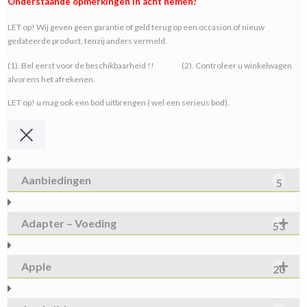
Onderstaande opmerkingen in acht nemen!
LET op! Wij geven geen garantie of geld terug op een occasion of nieuw
gedateerde product, tenzij anders vermeld.
(1). Bel eerst voor de beschikbaarheid !! (2). Controleer u winkelwagen
alvorens het afrekenen.
LET op! u mag ook een bod uitbrengen ( wel een serieus bod).
Aanbiedingen
5
Adapter – Voeding
53
Apple
20