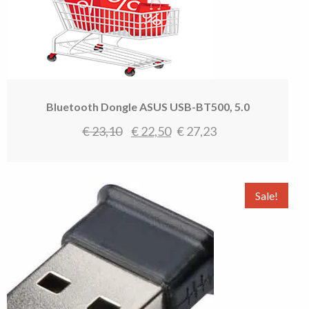
Bluetooth Dongle ASUS USB-BT500, 5.0
Oorspronkelijke
Huidige
€
23,10
€
22,50
€
27,23
prijs
prijs
was:
is:
€ 23,10.
€ 22,50.
Sale!