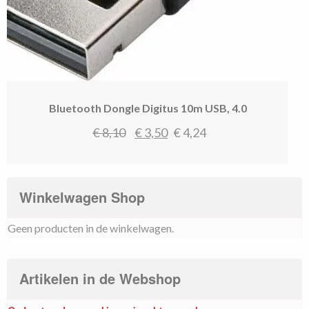
Bluetooth Dongle Digitus 10m USB, 4.0
Oorspronkelijke
Huidige
€
8,10
€
3,50
€
4,24
prijs
prijs
was:
is:
€ 8,10.
€ 3,50.
Winkelwagen Shop
Geen producten in de winkelwagen.
Artikelen in de Webshop