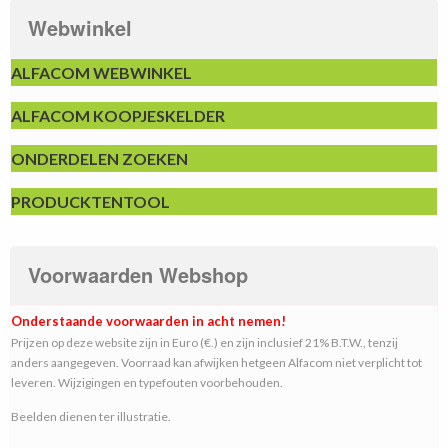
Webwinkel
ALFACOM WEBWINKEL
ALFACOM KOOPJESKELDER
ONDERDELEN ZOEKEN
PRODUCKTENTOOL
Voorwaarden Webshop
Onderstaande voorwaarden in acht nemen!
Prijzen op deze website zijn in Euro (€.) en zijn inclusief 21% B.T.W., tenzij
anders aangegeven. Voorraad kan afwijken hetgeen Alfacom niet verplicht tot
leveren. Wijzigingen en typefouten voorbehouden.
Beelden dienen ter illustratie.