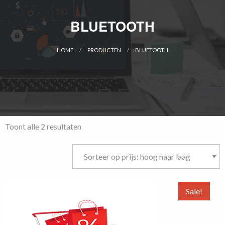
BLUETOOTH
HOME
PRODUCTEN
BLUETOOTH
CURRENT:
Gesorteerd
Toont alle 2 resultaten
op
prijs:
hoog
naar
laag
Sale!