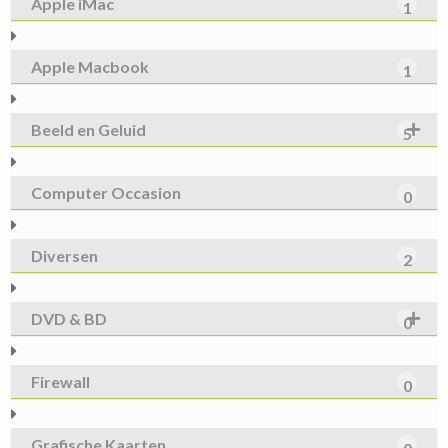
Apple iMac
1
Apple Macbook
1
Beeld en Geluid
5
Computer Occasion
0
Diversen
2
DVD & BD
0
Firewall
0
Grafische Kaarten