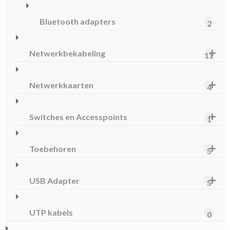
Bluetooth adapters
2
Netwerkbekabeling
11
Netwerkkaarten
4
Switches en Accesspoints
1
Toebehoren
5
USB Adapter
5
UTP kabels
0