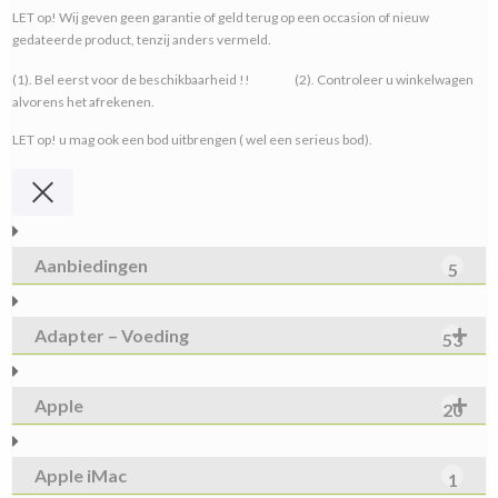
LET op! Wij geven geen garantie of geld terug op een occasion of nieuw
gedateerde product, tenzij anders vermeld.
(1). Bel eerst voor de beschikbaarheid !! (2). Controleer u winkelwagen
alvorens het afrekenen.
LET op! u mag ook een bod uitbrengen ( wel een serieus bod).
Aanbiedingen
5
Adapter – Voeding
53
Apple
20
Apple iMac
1