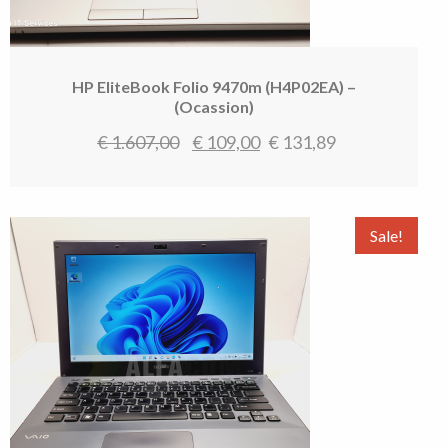
HP EliteBook Folio 9470m (H4P02EA) –
(Ocassion)
Oorspronkelijke
Huidige
€
1.607,00
€
109,00
€
131,89
prijs
prijs
was:
is:
€ 1.607,00.
€ 109,00.
Sale!