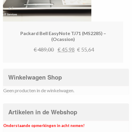
Packard Bell EasyNote TJ71 (MS2285) –
(Ocassion)
Oorspronkelijke
Huidige
€
489,00
€
45,98
€
55,64
prijs
prijs
was:
is:
€ 489,00.
€ 45,98.
Winkelwagen Shop
Geen producten in de winkelwagen.
Artikelen in de Webshop
Onderstaande opmerkingen in acht nemen!