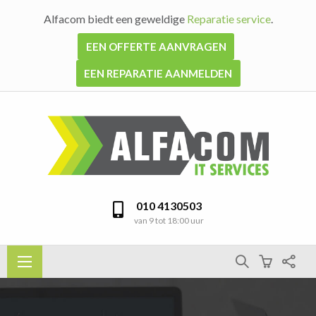
Alfacom biedt een geweldige
Reparatie service
.
EEN OFFERTE AANVRAGEN
EEN REPARATIE AANMELDEN
010 4130503
van 9 tot 18:00 uur