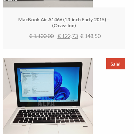
MacBook Air A1466 (13-inch Early 2015) –
(Ocassion)
Oorspronkelijke
Huidige
€
1.100,00
€
122,73
€
148,50
prijs
prijs
was:
is:
€ 1.100,00.
€ 122,73.
Sale!