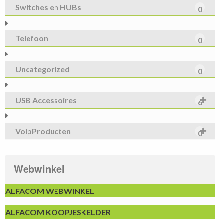
Switches en HUBs
0
Telefoon
0
Uncategorized
0
USB Accessoires
6
VoipProducten
0
Webwinkel
ALFACOM WEBWINKEL
ALFACOM KOOPJESKELDER