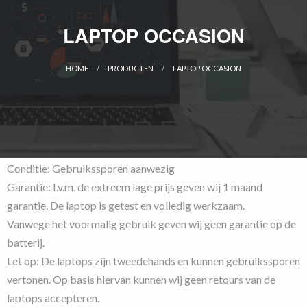
LAPTOP OCCASION
HOME
PRODUCTEN
LAPTOP OCCASION
CURRENT:
Conditie: Gebruikssporen aanwezig
Garantie: I.v.m. de extreem lage prijs geven wij 1 maand
garantie. De laptop is getest en volledig werkzaam.
Vanwege het voormalig gebruik geven wij geen garantie op de
batterij.
Let op: De laptops zijn tweedehands en kunnen gebruikssporen
vertonen. Op basis hiervan kunnen wij geen retours van de
laptops accepteren.