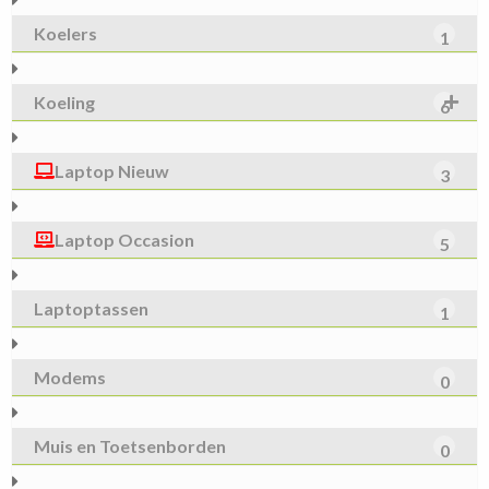
Koelers
1
Koeling
6
Laptop Nieuw
3
Laptop Occasion
5
Laptoptassen
1
Modems
0
Muis en Toetsenborden
0