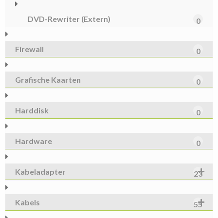
DVD-Rewriter (Extern)
0
Firewall
0
Grafische Kaarten
0
Harddisk
0
Hardware
0
Kabeladapter
23
Kabels
55