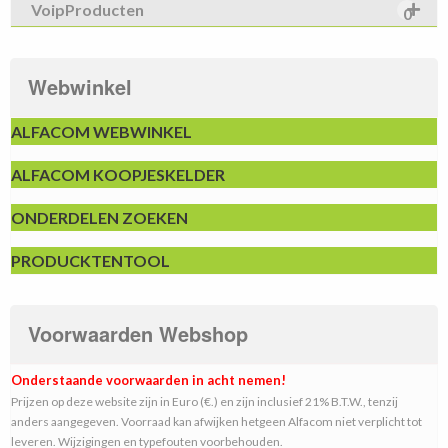
VoipProducten
0
Webwinkel
ALFACOM WEBWINKEL
ALFACOM KOOPJESKELDER
ONDERDELEN ZOEKEN
PRODUCKTENTOOL
Voorwaarden Webshop
Onderstaande voorwaarden in acht nemen!
Prijzen op deze website zijn in Euro (€.) en zijn inclusief 21% B.T.W., tenzij
anders aangegeven. Voorraad kan afwijken hetgeen Alfacom niet verplicht tot
leveren. Wijzigingen en typefouten voorbehouden.