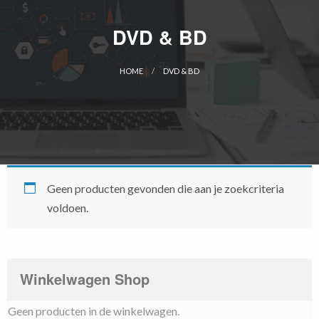
DVD & BD
HOME
DVD & BD
CURRENT:
Geen producten gevonden die aan je zoekcriteria
voldoen.
Winkelwagen Shop
Geen producten in de winkelwagen.