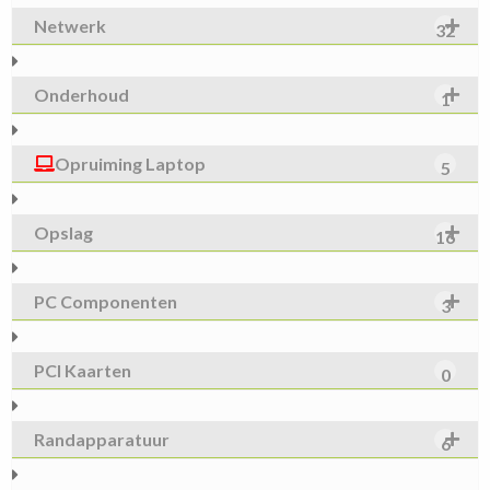
Netwerk
32
Onderhoud
1
Opruiming Laptop
5
Opslag
16
PC Componenten
3
PCI Kaarten
0
Randapparatuur
6