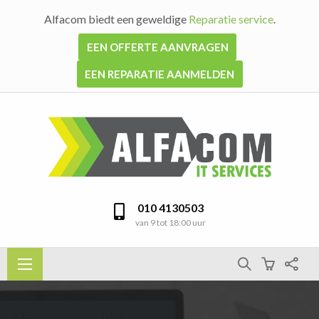
Alfacom biedt een geweldige
Reparatie service
.
EEN OFFERTE AANVRAGEN
EEN REPARATIE AANMELDEN
010 4130503
van 9 tot 18:00 uur