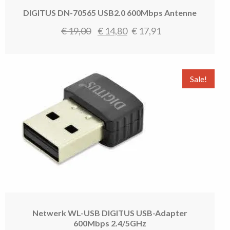
DIGITUS DN-70565 USB2.0 600Mbps Antenne
Oorspronkelijke
Huidige
€
19,00
€
14,80
€
17,91
prijs
prijs
was:
is:
€ 19,00.
€ 14,80.
Sale!
Netwerk WL-USB DIGITUS USB-Adapter
600Mbps 2.4/5GHz