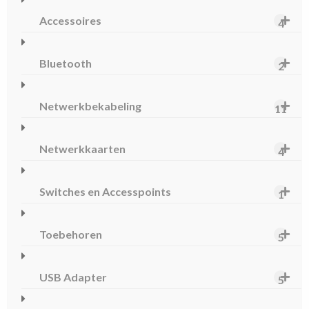
Accessoires
4
Bluetooth
2
Netwerkbekabeling
11
Netwerkkaarten
4
Switches en Accesspoints
1
Toebehoren
5
USB Adapter
5