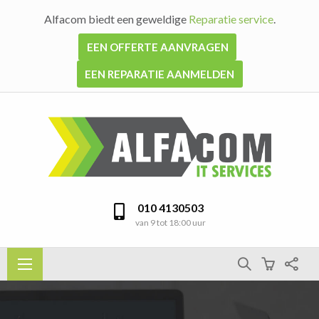
Alfacom biedt een geweldige
Reparatie service
.
EEN OFFERTE AANVRAGEN
EEN REPARATIE AANMELDEN
010 4130503
van 9 tot 18:00 uur