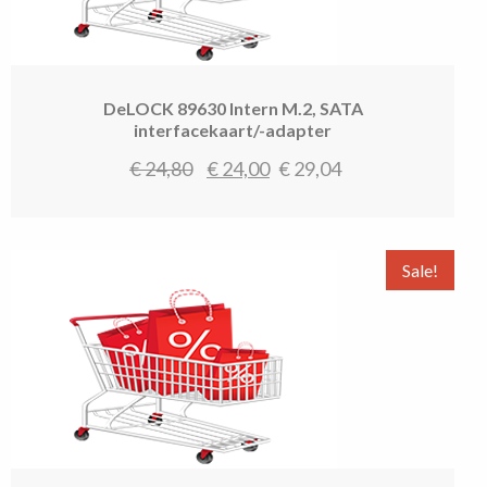
DeLOCK 89630 Intern M.2, SATA
interfacekaart/-adapter
Oorspronkelijke
Huidige
€
24,80
€
24,00
€
29,04
prijs
prijs
was:
is:
€ 24,80.
€ 24,00.
Sale!