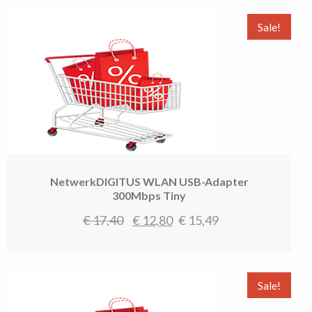
was:
is:
€ 19,99.
€ 14,18.
Sale!
NetwerkDIGITUS WLAN USB-Adapter
300Mbps Tiny
Oorspronkelijke
Huidige
€
17,40
€
12,80
€
15,49
prijs
prijs
was:
is:
€ 17,40.
€ 12,80.
Sale!