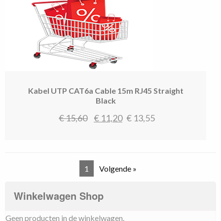
Kabel UTP CAT6a Cable 15m RJ45 Straight
Black
Oorspronkelijke
Huidige
€
15,60
€
11,20
€
13,55
prijs
prijs
was:
is:
€ 15,60.
€ 11,20.
1
Volgende »
Winkelwagen Shop
Geen producten in de winkelwagen.