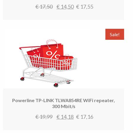
Oorspronkelijke
Huidige
€
17,50
€
14,50
€
17,55
prijs
prijs
was:
is:
€ 17,50.
€ 14,50.
Sale!
Powerline TP-LINK TLWA854RE WiFi repeater,
300 Mbit/s
Oorspronkelijke
Huidige
€
19,99
€
14,18
€
17,16
prijs
prijs