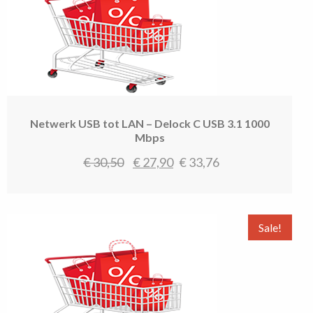
Netwerk USB tot LAN – Delock C USB 3.1 1000
Mbps
Oorspronkelijke
Huidige
€
30,50
€
27,90
€
33,76
prijs
prijs
was:
is:
€ 30,50.
€ 27,90.
Sale!