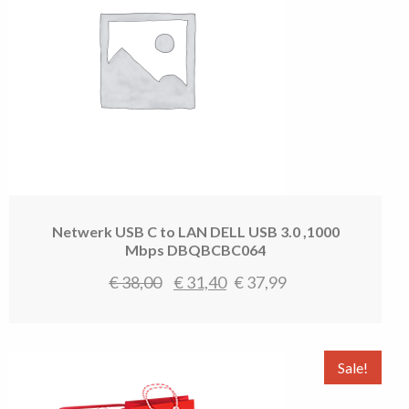
Netwerk USB C to LAN DELL USB 3.0 ,1000
Mbps DBQBCBC064
Oorspronkelijke
Huidige
€
38,00
€
31,40
€
37,99
prijs
prijs
was:
is:
€ 38,00.
€ 31,40.
Sale!