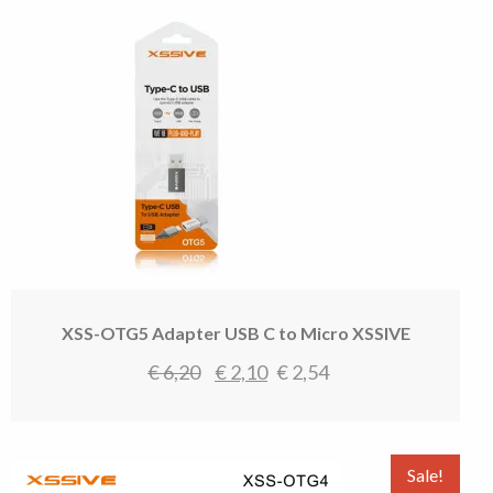
XSS-OTG5 Adapter USB C to Micro XSSIVE
Oorspronkelijke
Huidige
€
6,20
€
2,10
€
2,54
prijs
prijs
was:
is:
€ 6,20.
€ 2,10.
Sale!