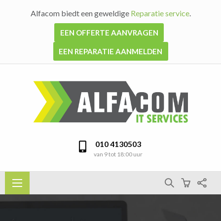
Alfacom biedt een geweldige
Reparatie service
.
EEN OFFERTE AANVRAGEN
EEN REPARATIE AANMELDEN
010 4130503
van 9 tot 18:00 uur