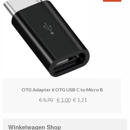
OTG Adapter 6 OTG USB C to Micro B
Oorspronkelijke
Huidige
€
5,70
€
1,00
€
1,21
prijs
prijs
was:
is:
€ 5,70.
€ 1,00.
Winkelwagen Shop