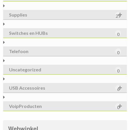
Supplies
29
Switches en HUBs
0
Telefoon
0
Uncategorized
0
USB Accessoires
6
VoipProducten
0
Webwinkel