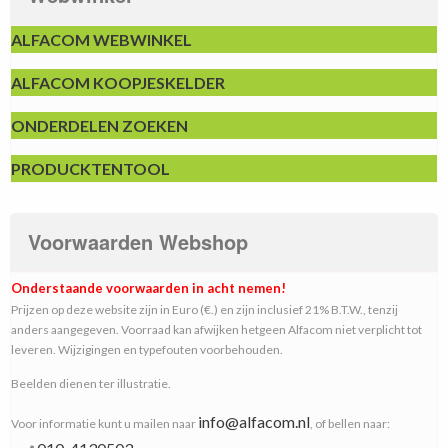
ALFACOM WEBWINKEL
ALFACOM KOOPJESKELDER
ONDERDELEN ZOEKEN
PRODUCKTENTOOL
Voorwaarden Webshop
Onderstaande voorwaarden in acht nemen!
Prijzen op deze website zijn in Euro (€.) en zijn inclusief 21% B.T.W., tenzij
anders aangegeven. Voorraad kan afwijken hetgeen Alfacom niet verplicht tot
leveren. Wijzigingen en typefouten voorbehouden.
Beelden dienen ter illustratie.
info@alfacom.nl
Voor informatie kunt u mailen naar
, of bellen naar: