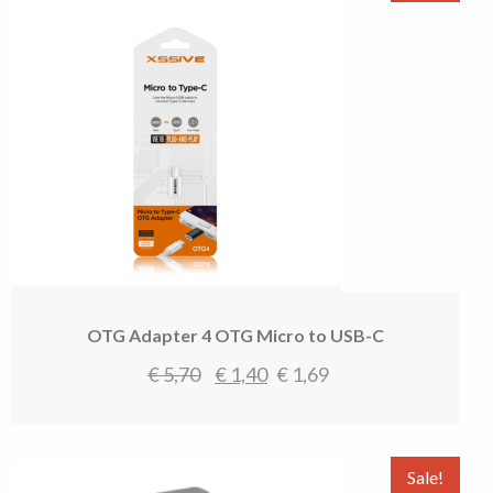
OTG Adapter 4 OTG Micro to USB-C
Oorspronkelijke
Huidige
€
5,70
€
1,40
€
1,69
prijs
prijs
was:
is:
€ 5,70.
€ 1,40.
Sale!