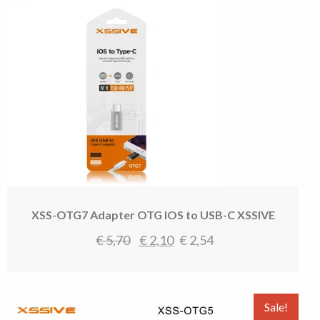
XSS-OTG7 Adapter OTG IOS to USB-C XSSIVE
Oorspronkelijke
Huidige
€
5,70
€
2,10
€
2,54
prijs
prijs
was:
is:
€ 5,70.
€ 2,10.
Sale!