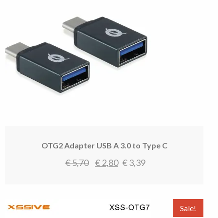
OTG2 Adapter USB A 3.0 to Type C
Oorspronkelijke
Huidige
€
5,70
€
2,80
€
3,39
prijs
prijs
was:
is:
€ 5,70.
€ 2,80.
Sale!