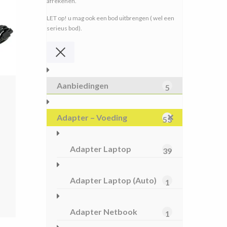
afrekenen.
LET op! u mag ook een bod uitbrengen ( wel een
serieus bod).
Aanbiedingen
5
Adapter – Voeding
53
Adapter Laptop
39
spronkelijke
s
dige
Adapter Laptop (Auto)
1
:
s
7,20.
Adapter Netbook
1
6,20.