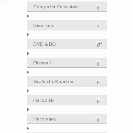
Computer Occasion
3,00.
0
Diversen
2
DVD & BD
0
Firewall
0
Grafische Kaarten
0
Harddisk
0
Hardware
0