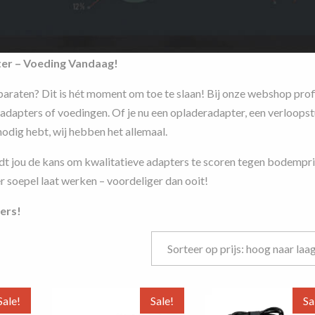
er – Voeding Vandaag!
araten? Dit is hét moment om toe te slaan! Bij onze webshop profi
adapters of voedingen. Of je nu een opladeradapter, een verloopst
odig hebt, wij hebben het allemaal.
dt jou de kans om kwalitatieve adapters te scoren tegen bodempri
 soepel laat werken – voordeliger dan ooit!
ers!
sorteerd
js:
og
Sale!
Sale!
Sa