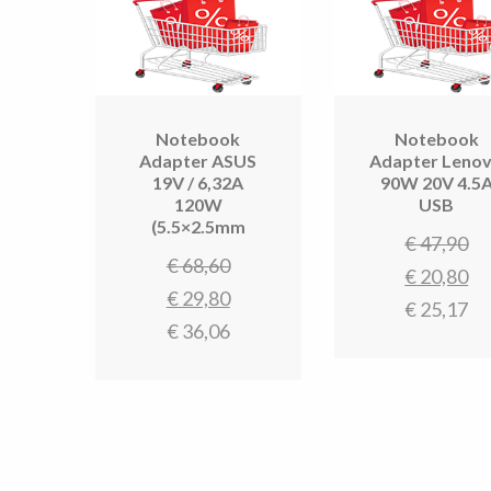
na
laa
Notebook
Notebook
Adapter ASUS
Adapter Leno
19V / 6,32A
90W 20V 4.5
120W
USB
(5.5×2.5mm
Oo
€
47,90
Oorspronkelijke
€
68,60
pr
H
€
20,80
prijs
Huidige
€
29,80
w
pr
€
25,17
was:
prijs
€
36,06
€ 
is
€ 68,60.
is:
€ 
€ 29,80.