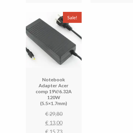
€ 14,40.
€ 
Sale!
Notebook
Adapter Acer
comp 19V/6.32A
120W
(5.5×1.7mm)
Oorspronkelijke
€
29,80
prijs
Huidige
€
13,00
was:
prijs
€
15,73