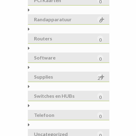
PCI Kaarten
0
Randapparatuur
6
Routers
0
Software
0
Supplies
29
Switches en HUBs
0
Telefoon
0
Uncategorized
0