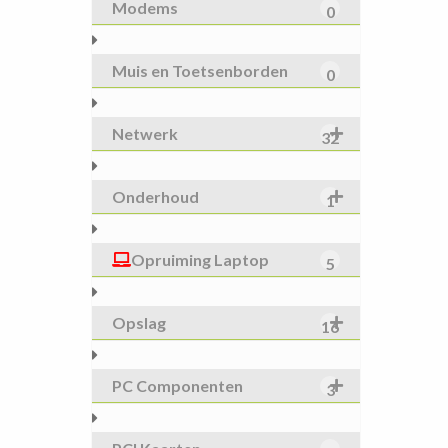
Modems
0
Muis en Toetsenborden
0
Netwerk
32
Onderhoud
1
Opruiming Laptop
5
Opslag
16
PC Componenten
3