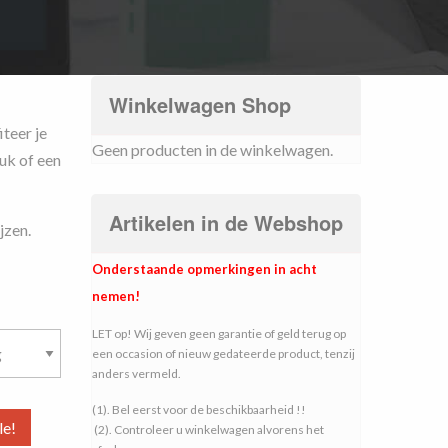
Winkelwagen Shop
teer je
Geen producten in de winkelwagen.
uk of een
Artikelen in de Webshop
jzen.
Onderstaande opmerkingen in acht
nemen!
LET op! Wij geven geen garantie of geld terug op
een occasion of nieuw gedateerde product, tenzij
anders vermeld.
(1). Bel eerst voor de beschikbaarheid !!
le!
(2). Controleer u winkelwagen alvorens het