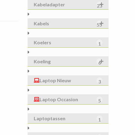
Kabeladapter
23
Kabels
55
Koelers
1
Koeling
6
Laptop Nieuw
3
Laptop Occasion
5
Laptoptassen
1