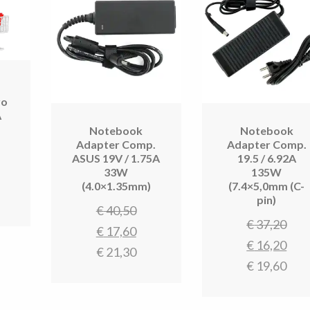
ar
g
vo
A
Notebook
Notebook
Adapter Comp.
Adapter Comp.
rspronkelijke
ASUS 19V / 1.75A
19.5 / 6.92A
33W
135W
ijs
uidige
(4.0×1.35mm)
(7.4×5,0mm (C-
as:
ijs
pin)
Oorspronkelijke
€
40,50
47,90.
:
Oor
€
37,20
prijs
Huidige
€
17,60
20,80.
prij
Hui
€
16,20
was:
prijs
€
21,30
was
prij
€
19,60
€ 40,50.
is:
€ 3
is:
€ 17,60.
€ 1