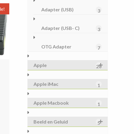
le!
Adapter (USB)
3
Adapter (USB- C)
3
OTG Adapter
7
Apple
20
Apple iMac
1
Apple Macbook
1
spronkelijke
s
dige
Beeld en Geluid
5
:
s
0,00.