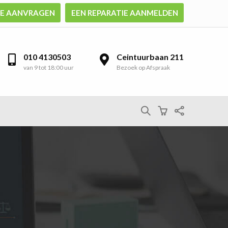
TE AANVRAGEN
EEN REPARATIE AANMELDEN
010 4130503
Ceintuurbaan 211
van 9 tot 18:00 uur
Bezoek op Afspraak