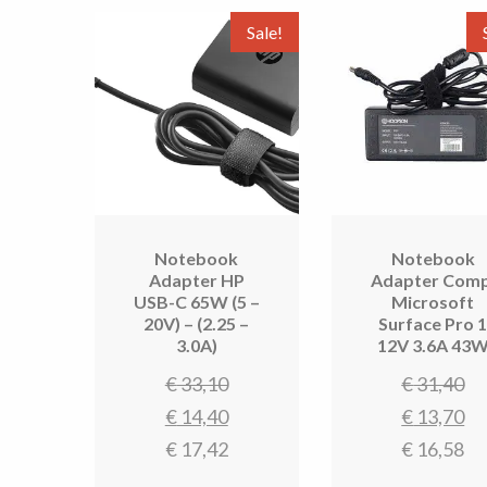
Sale!
Notebook
Notebook
Adapter HP
Adapter Comp
USB-C 65W (5 –
Microsoft
20V) – (2.25 –
Surface Pro 
3.0A)
12V 3.6A 43
Oorspronkelijke
Oo
€
33,10
€
31,40
prijs
Huidige
pr
H
€
14,40
€
13,70
was:
prijs
w
pr
€
17,42
€
16,58
€ 33,10.
is:
€ 
is