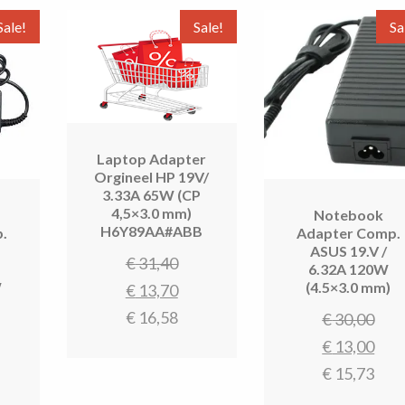
Sale!
Sale!
Sa
Laptop Adapter
Orgineel HP 19V/
3.33A 65W (CP
4,5×3.0 mm)
Notebook
H6Y89AA#ABB
.
Adapter Comp.
ASUS 19.V /
Oorspronkelijke
€
31,40
1
6.32A 120W
W
(4.5×3.0 mm)
prijs
Huidige
€
13,70
was:
prijs
€
16,58
rspronkelijke
Oor
€
30,00
€ 31,40.
is:
ijs
uidige
prij
Hui
€
13,00
€ 13,70.
as:
ijs
was
prij
€
15,73
31,40.
:
€ 3
is: