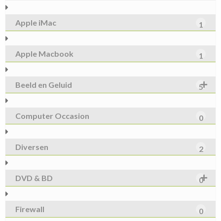
Apple iMac
1
Apple Macbook
1
Beeld en Geluid
5
Computer Occasion
0
Diversen
2
DVD & BD
0
Firewall
0