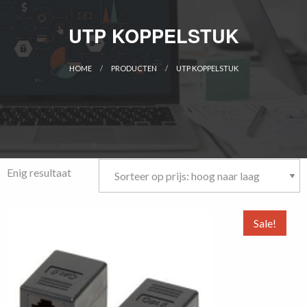
UTP KOPPELSTUK
HOME
PRODUCTEN
UTP KOPPELSTUK
CURRENT:
Enig resultaat
Sale!