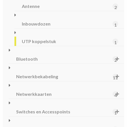
Antenne
2
Inbouwdozen
1
UTP koppelstuk
1
Bluetooth
2
Netwerkbekabeling
11
Netwerkkaarten
4
Switches en Accesspoints
1