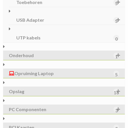
Toebehoren
5
USB Adapter
5
UTP kabels
0
Onderhoud
1
Opruiming Laptop
5
Opslag
16
PC Componenten
3
PCI Kaarten