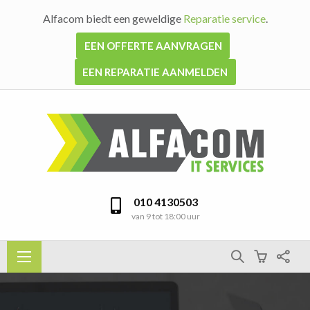
Alfacom biedt een geweldige
Reparatie service
.
EEN OFFERTE AANVRAGEN
EEN REPARATIE AANMELDEN
010 4130503
van 9 tot 18:00 uur