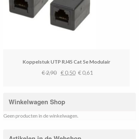
Koppelstuk UTP RJ45 Cat 5e Modulair
Oorspronkelijke
Huidige
€
2,90
€
0,50
€
0,61
prijs
prijs
was:
is:
€ 2,90.
€ 0,50.
Winkelwagen Shop
Geen producten in de winkelwagen.
Artikelen in de Webshop