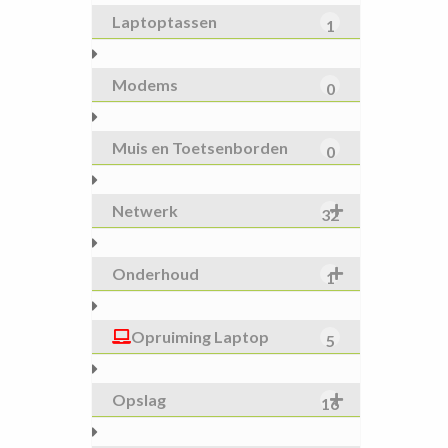
Laptoptassen
1
Modems
0
Muis en Toetsenborden
0
Netwerk
32
Onderhoud
1
Opruiming Laptop
5
Opslag
16