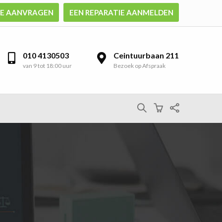
TE AANVRAGEN
EEN REPARATIE AANMELDEN
010 4130503
Ceintuurbaan 211
van 9 tot 18:00 uur
Bezoek op Afspraak