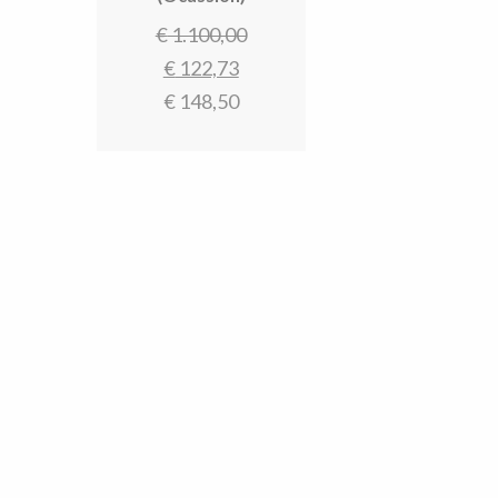
Oorspronkelijke
€
1.100,00
Huidige
prijs
€
122,73
prijs
was:
€
148,50
is:
€ 1.100,00.
€ 122,73.