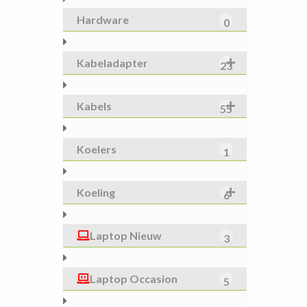
Hardware
0
Kabeladapter
23
Kabels
55
Koelers
1
Koeling
6
Laptop Nieuw
3
Laptop Occasion
5