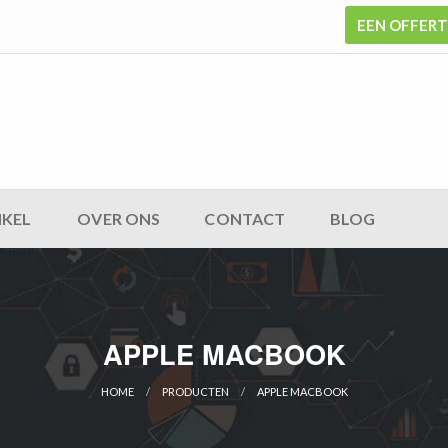
EEN OFFER
KEL
OVER ONS
CONTACT
BLOG
APPLE MACBOOK
HOME
PRODUCTEN
APPLE MACBOOK
CURRENT: