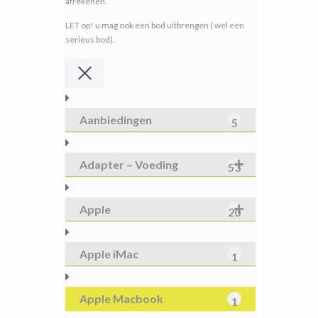
afrekenen.
LET op! u mag ook een bod uitbrengen ( wel een
serieus bod).
Aanbiedingen
5
Adapter – Voeding
53
Apple
20
Apple iMac
1
Apple Macbook
1