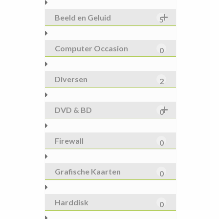
Beeld en Geluid
5
Computer Occasion
0
Diversen
2
DVD & BD
0
Firewall
0
Grafische Kaarten
0
Harddisk
0