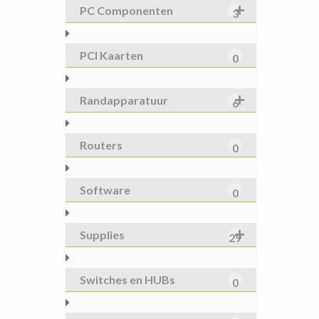
PC Componenten
3
PCI Kaarten
0
Randapparatuur
6
Routers
0
Software
0
Supplies
29
Switches en HUBs
0