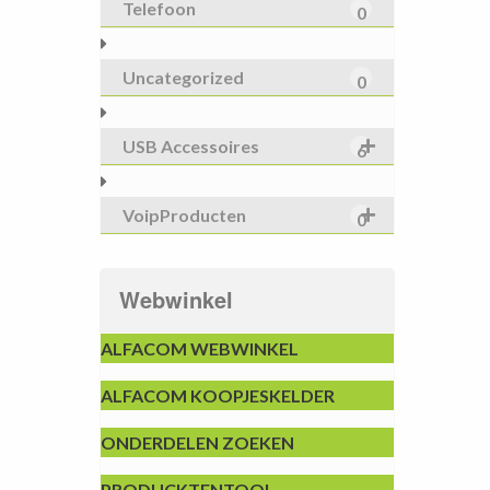
Telefoon
0
Uncategorized
0
USB Accessoires
6
VoipProducten
0
Webwinkel
ALFACOM WEBWINKEL
ALFACOM KOOPJESKELDER
ONDERDELEN ZOEKEN
PRODUCKTENTOOL