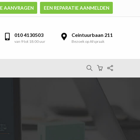
TE AANVRAGEN
EEN REPARATIE AANMELDEN
010 4130503
Ceintuurbaan 211
van 9 tot 18:00 uur
Bezoek op Afspraak