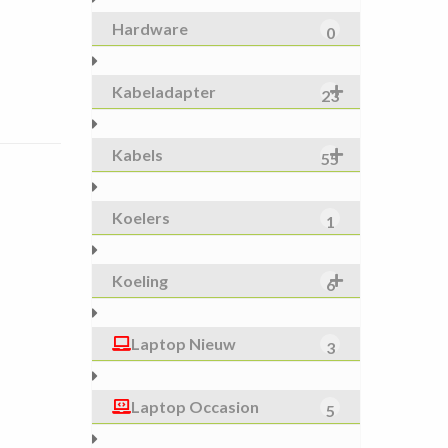
Hardware
0
Kabeladapter
23
Kabels
55
Koelers
1
Koeling
6
Laptop Nieuw
3
Laptop Occasion
5