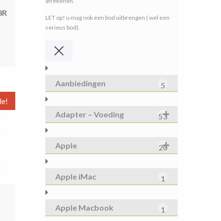
afrekenen.
3R
LET op! u mag ook een bod uitbrengen ( wel een
serieus bod).
spronkelijke
e
s
:
9,90.
Aanbiedingen
5
le!
Adapter – Voeding
53
Apple
20
Apple iMac
1
Apple Macbook
1