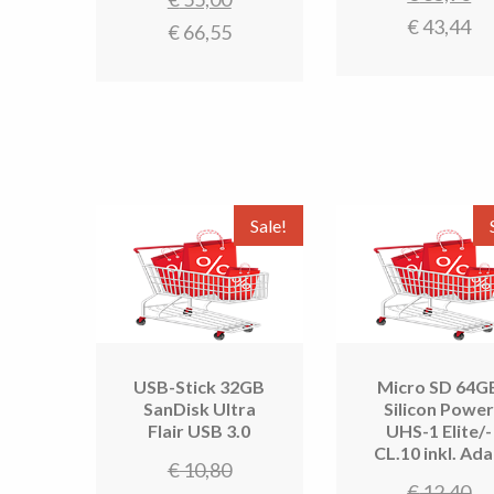
w
pr
€
43,44
was:
prijs
€
66,55
€ 
is
€ 69,30.
is:
€ 
€ 55,00.
Sale!
USB-Stick 32GB
Micro SD 64G
SanDisk Ultra
Silicon Powe
Flair USB 3.0
UHS-1 Elite/­
CL.10 inkl. Ad
Oorspronkelijke
€
10,80
Oo
€
12,40