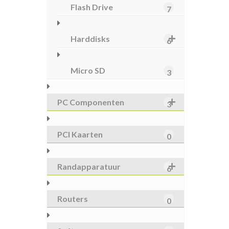
Flash Drive
7
Harddisks
6
Micro SD
3
PC Componenten
3
PCI Kaarten
0
Randapparatuur
6
Routers
0