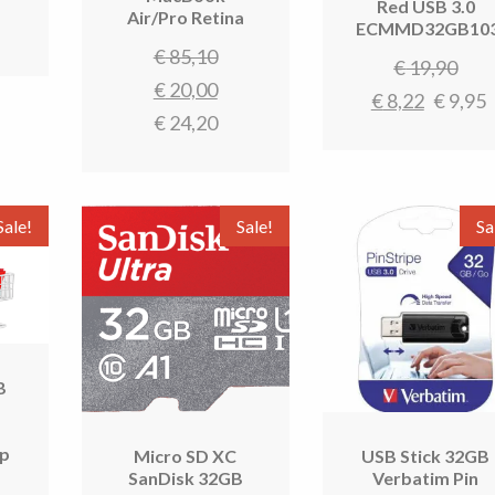
Red USB 3.0
Air/Pro Retina
as:
ijs
ECMMD32GB10
Oorspronkelijke
€
85,10
45,50.
:
Oor
€
19,90
prijs
Huidige
€
20,00
35,90.
Huidig
prij
€
8,22
€
9,95
was:
prijs
€
24,20
prijs
was
€ 85,10.
is:
is:
€ 1
€ 20,00.
€ 8,22.
Sale!
Sale!
Sa
B
r
ap
Micro SD XC
USB Stick 32GB
SanDisk 32GB
Verbatim Pin
rspronkelijke