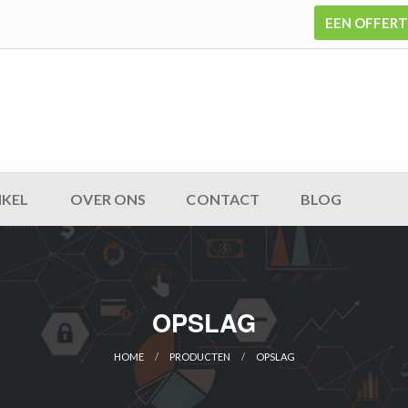
EEN OFFER
KEL
OVER ONS
CONTACT
BLOG
OPSLAG
HOME
PRODUCTEN
OPSLAG
CURRENT: