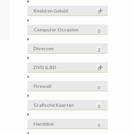
Beeld en Geluid
5
spronkelijke
e
s
Computer Occasion
0
:
1,60.
Diversen
2
DVD & BD
0
Firewall
0
Grafische Kaarten
0
Harddisk
0