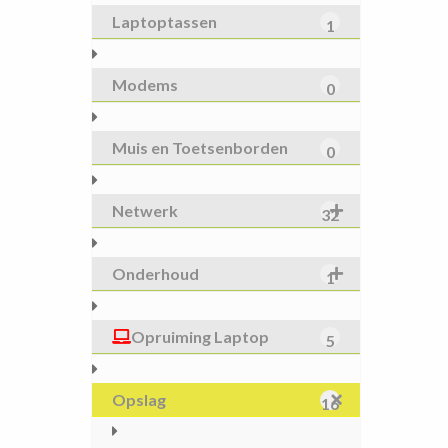
Laptoptassen
1
Modems
0
Muis en Toetsenborden
0
Netwerk
32
Onderhoud
1
Opruiming Laptop
5
Opslag
16