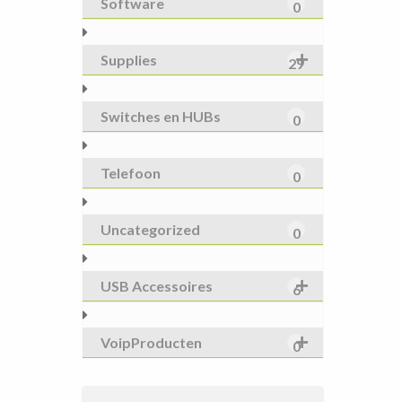
Software
0
Supplies
29
Switches en HUBs
0
Telefoon
0
Uncategorized
0
USB Accessoires
6
VoipProducten
0