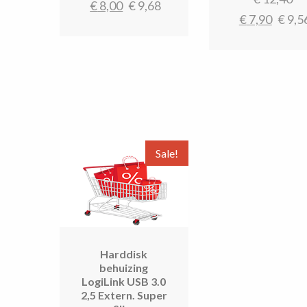
Huidige
prijs
€
8,00
€
9,68
Huidi
pr
€
7,90
€
9,5
prijs
was:
prijs
w
is:
€ 10,80.
is:
€ 
€ 8,00.
€ 7,90
Sale!
Harddisk
behuizing
LogiLink USB 3.0
2,5 Extern. Super