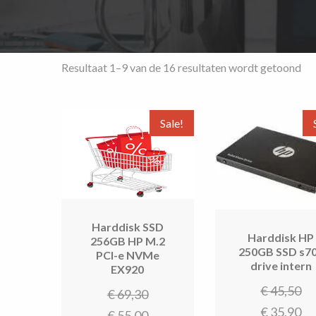
Ge
Resultaat 1–9 van de 16 resultaten wordt getoond
op
pri
ho
Sale!
na
laa
Harddisk SSD
Harddisk HP
256GB HP M.2
250GB SSD s7
PCI-e NVMe
drive intern
EX920
Oo
€
45,50
Oorspronkelijke
€
69,30
pr
H
€
35,90
prijs
Huidige
€
55,00