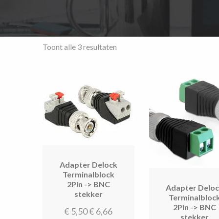
Gesorteerd
Toont alle 3 resultaten
op
prijs:
hoog
naar
laag
Adapter Delock
Terminalblock
2Pin -> BNC
Adapter Delo
stekker
Terminalbloc
2Pin -> BNC
€
5,50
€
6,66
stekker