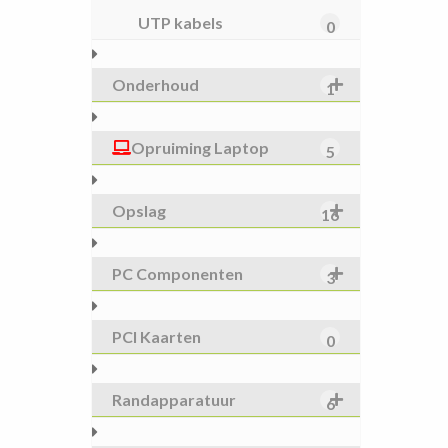
UTP kabels
0
Onderhoud
1
Opruiming Laptop
5
Opslag
16
PC Componenten
3
PCI Kaarten
0
Randapparatuur
6