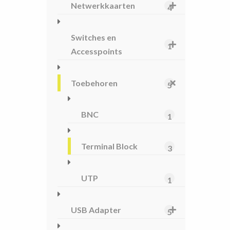
Netwerkkaarten
4
Switches en
1
Accesspoints
Toebehoren
5
BNC
1
Terminal Block
3
UTP
1
USB Adapter
5