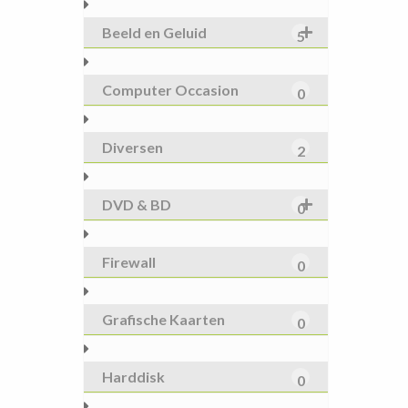
Beeld en Geluid
5
Computer Occasion
0
Diversen
2
DVD & BD
0
Firewall
0
Grafische Kaarten
0
Harddisk
0