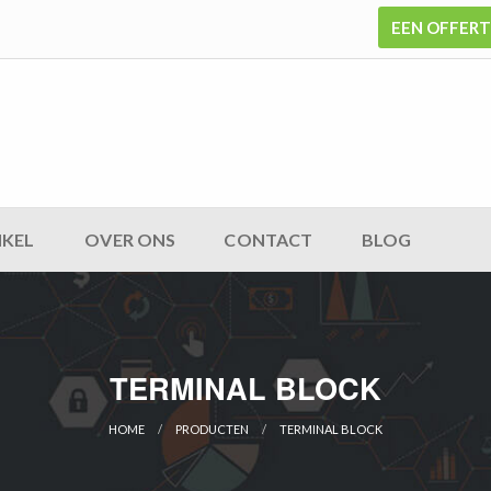
EEN OFFER
KEL
OVER ONS
CONTACT
BLOG
TERMINAL BLOCK
HOME
PRODUCTEN
TERMINAL BLOCK
CURRENT: