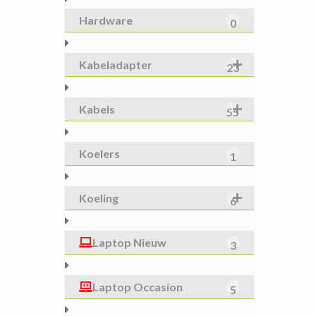
Hardware
0
Kabeladapter
23
Kabels
55
Koelers
1
Koeling
6
Laptop Nieuw
3
Laptop Occasion
5