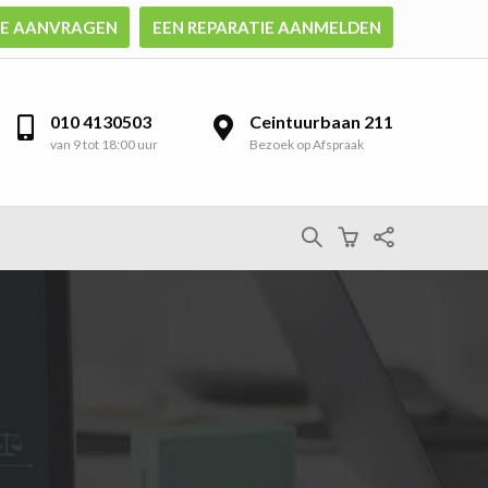
TE AANVRAGEN
EEN REPARATIE AANMELDEN
010 4130503
Ceintuurbaan 211
van 9 tot 18:00 uur
Bezoek op Afspraak