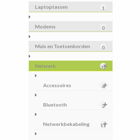
Laptoptassen
1
Modems
0
Muis en Toetsenborden
0
Netwerk
32
Accessoires
4
Bluetooth
2
Netwerkbekabeling
11