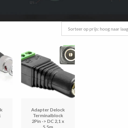
ck
Adapter Delock
k
Terminalblock
2Pin -> DC 2,1 x
5,5m