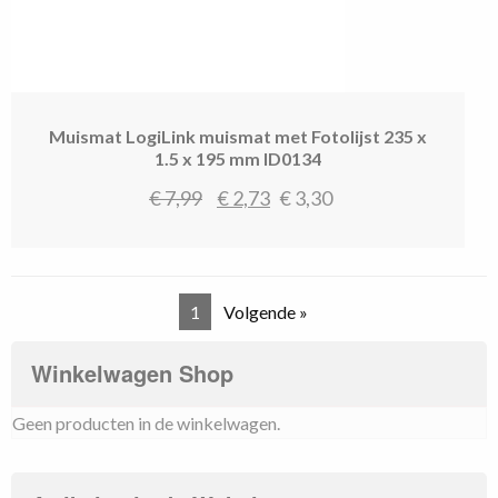
Muismat LogiLink muismat met Fotolijst 235 x
1.5 x 195 mm ID0134
Oorspronkelijke
Huidige
€
7,99
€
2,73
€
3,30
prijs
prijs
was:
is:
€ 7,99.
€ 2,73.
1
Volgende »
Winkelwagen Shop
Geen producten in de winkelwagen.