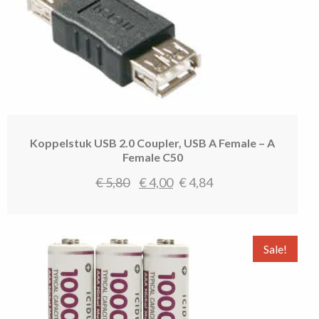
Koppelstuk USB 2.0 Coupler, USB A Female – A
Female C50
Oorspronkelijke
Huidige
€
5,80
€
4,00
€
4,84
prijs
prijs
was:
is:
€ 5,80.
€ 4,00.
Sale!