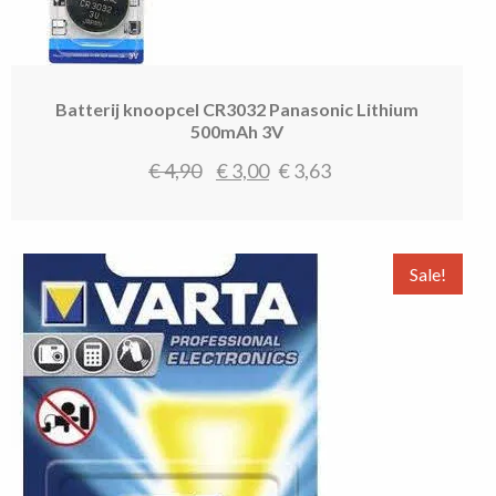
Batterij knoopcel CR3032 Panasonic Lithium
500mAh 3V
Oorspronkelijke
Huidige
€
4,90
€
3,00
€
3,63
prijs
prijs
was:
is:
€ 4,90.
€ 3,00.
Sale!