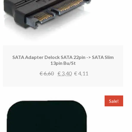
SATA Adapter Delock SATA 22pin -> SATA Slim
13pin Bu/­St
Oorspronkelijke
Huidige
€
6,60
€
3,40
€
4,11
prijs
prijs
was:
is:
€ 6,60.
€ 3,40.
Sale!