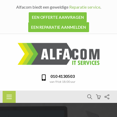
Alfacom biedt een geweldige
Reparatie service
.
EEN OFFERTE AANVRAGEN
EEN REPARATIE AANMELDEN
010 4130503
van 9 tot 18:00 uur