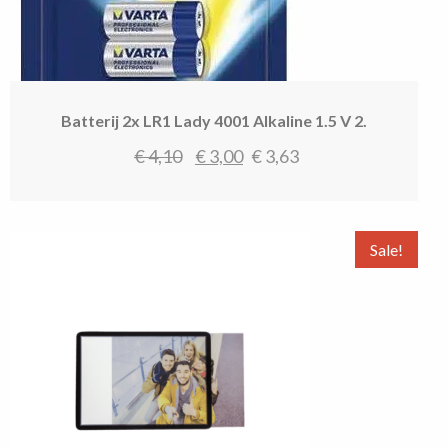
Batterij 2x LR1 Lady 4001 Alkaline 1.5 V 2.
Oorspronkelijke
Huidige
€
4,10
€
3,00
€
3,63
prijs
prijs
was:
is:
€ 4,10.
€ 3,00.
Sale!