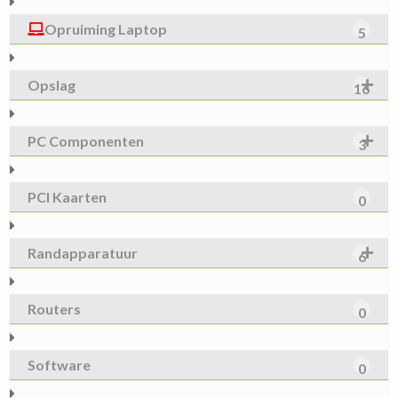
Opruiming Laptop
5
Opslag
16
PC Componenten
3
PCI Kaarten
0
Randapparatuur
6
Routers
0
Software
0