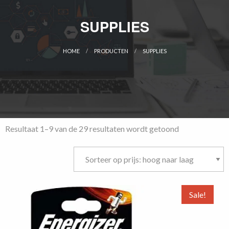
SUPPLIES
HOME
PRODUCTEN
SUPPLIES
CURRENT:
Gesorteerd
Resultaat 1–9 van de 29 resultaten wordt getoond
op
prijs:
hoog
naar
laag
Sale!