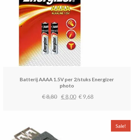
Batterij AAAA 1.5V per 2/stuks Energizer
photo
Oorspronkelijke
Huidige
€
8,80
€
8,00
€
9,68
prijs
prijs
was:
is:
€ 8,80.
€ 8,00.
Sale!