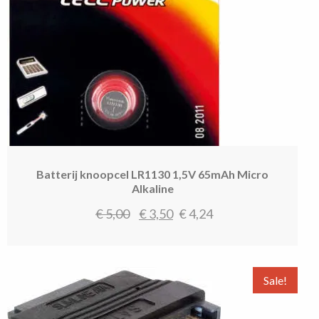
Batterij knoopcel LR1130 1,5V 65mAh Micro
Alkaline
Oorspronkelijke
Huidige
€
5,00
€
3,50
€
4,24
prijs
prijs
was:
is:
€ 5,00.
€ 3,50.
Sale!