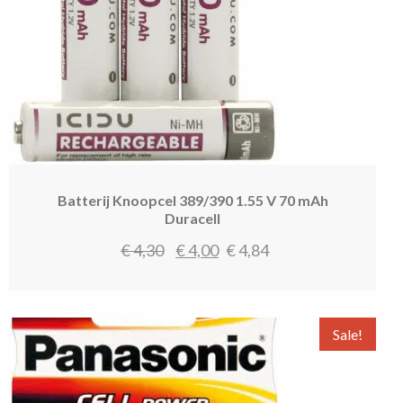
Batterij Knoopcel 389/390 1.55 V 70 mAh
Duracell
Oorspronkelijke
Huidige
€
4,30
€
4,00
€
4,84
prijs
prijs
was:
is:
€ 4,30.
€ 4,00.
Sale!