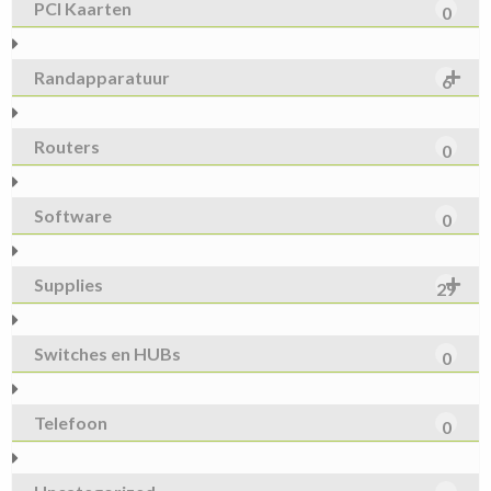
PCI Kaarten
0
Randapparatuur
6
Routers
0
Software
0
Supplies
29
Switches en HUBs
0
Telefoon
0