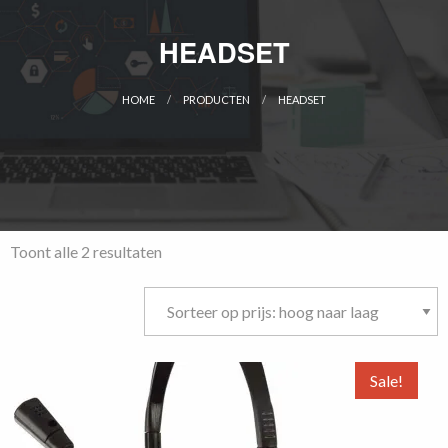
HEADSET
HOME
PRODUCTEN
HEADSET
CURRENT:
Gesorteerd
Toont alle 2 resultaten
op
prijs:
hoog
naar
laag
Sale!