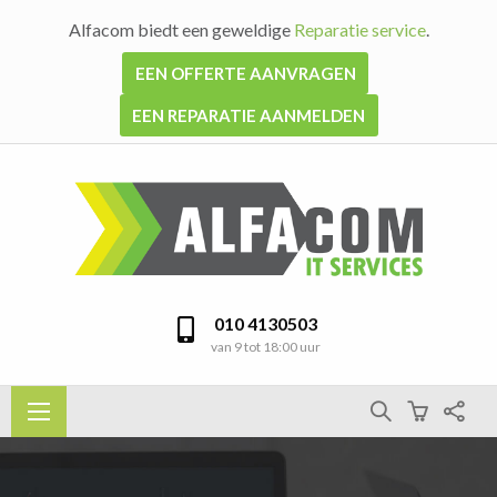
Alfacom biedt een geweldige
Reparatie service
.
EEN OFFERTE AANVRAGEN
EEN REPARATIE AANMELDEN
010 4130503
van 9 tot 18:00 uur