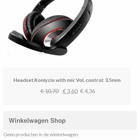
Headset Koniycio with mic Vol. control: 3.5mm
Oorspronkelijke
Huidige
€
10,70
€
3,60
€
4,36
prijs
prijs
was:
is:
€ 10,70.
€ 3,60.
Winkelwagen Shop
Geen producten in de winkelwagen.