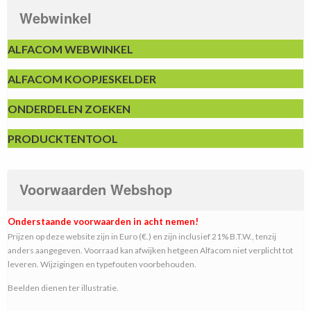
Webwinkel
ALFACOM WEBWINKEL
ALFACOM KOOPJESKELDER
ONDERDELEN ZOEKEN
PRODUCKTENTOOL
Voorwaarden Webshop
Onderstaande voorwaarden in acht nemen!
Prijzen op deze website zijn in Euro (€.) en zijn inclusief 21% B.T.W., tenzij
anders aangegeven. Voorraad kan afwijken hetgeen Alfacom niet verplicht tot
leveren. Wijzigingen en typefouten voorbehouden.
Beelden dienen ter illustratie.