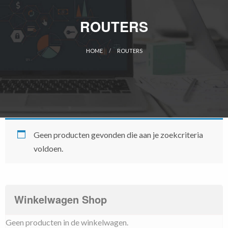
ROUTERS
HOME
ROUTERS
CURRENT:
Geen producten gevonden die aan je zoekcriteria
voldoen.
Winkelwagen Shop
Geen producten in de winkelwagen.