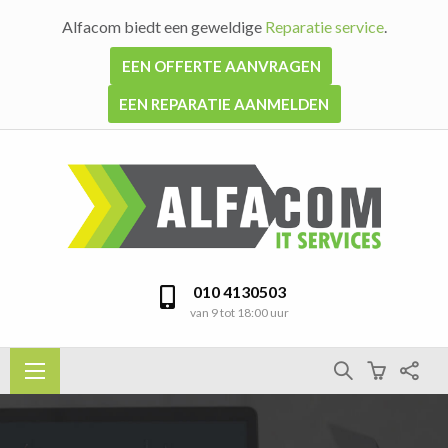
Alfacom biedt een geweldige
Reparatie service
.
EEN OFFERTE AANVRAGEN
EEN REPARATIE AANMELDEN
010 4130503
van 9 tot 18:00 uur