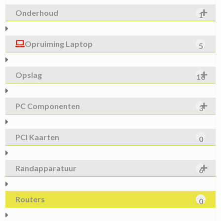
Onderhoud
1
Opruiming Laptop
5
Opslag
16
PC Componenten
3
PCI Kaarten
0
Randapparatuur
6
Routers
0