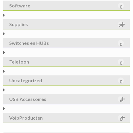
Software
0
Supplies
29
Switches en HUBs
0
Telefoon
0
Uncategorized
0
USB Accessoires
6
VoipProducten
0