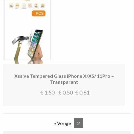
Xssive Tempered Glass iPhone X/XS/ 11Pro –
Transparant
Oorspronkelijke
Huidige
€
1,50
€
0,50
€
0,61
prijs
prijs
was:
is:
€ 1,50.
€ 0,50.
« Vorige
2