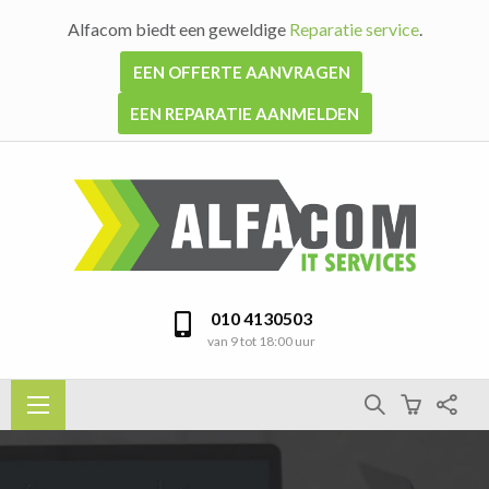
Alfacom biedt een geweldige
Reparatie service
.
EEN OFFERTE AANVRAGEN
EEN REPARATIE AANMELDEN
010 4130503
van 9 tot 18:00 uur