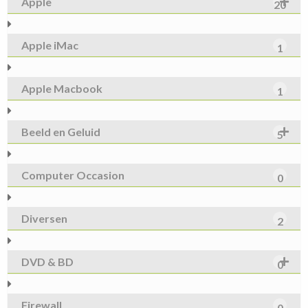
Apple
20
Apple iMac
1
Apple Macbook
1
Beeld en Geluid
5
Computer Occasion
0
Diversen
2
DVD & BD
0
Firewall
0