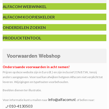
ALFACOM WEBWINKEL
ALFACOM KOOPJESKELDER
ONDERDELEN ZOEKEN
PRODUCKTENTOOL
Voorwaarden Webshop
Onderstaande voorwaarden in acht nemen!
Prijzen op deze website zijn in Euro (€.) en zijn inclusief 21% B.T.W., tenzij
anders aangegeven. Voorraad kan afwijken hetgeen Alfacom niet verplicht tot
leveren. Wijzigingen en typefouten voorbehouden.
Beelden dienen ter illustratie.
info@alfacom.nl
Voor informatie kunt u mailen naar
, of bellen naar:
010-4130503