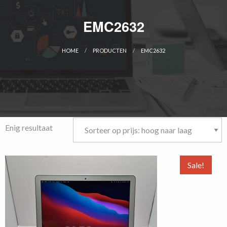
EMC2632
HOME
PRODUCTEN
EMC2632
CURRENT:
Enig resultaat
Sale!