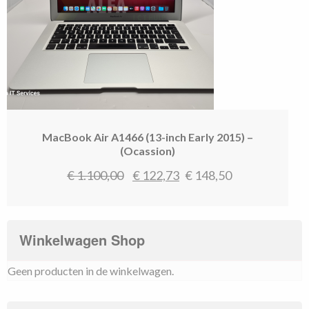
MacBook Air A1466 (13-inch Early 2015) –
(Ocassion)
Oorspronkelijke
Huidige
€
1.100,00
€
122,73
€
148,50
prijs
prijs
was:
is:
€ 1.100,00.
€ 122,73.
Winkelwagen Shop
Geen producten in de winkelwagen.