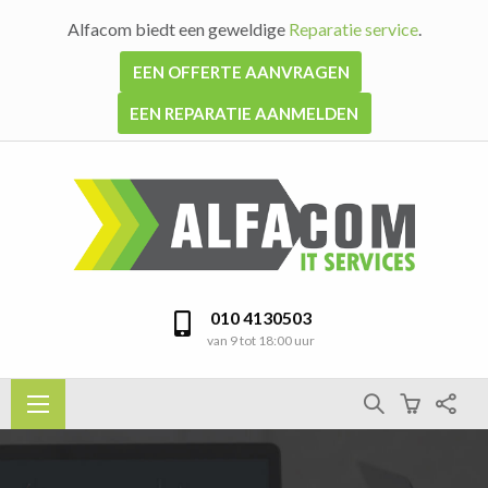
Alfacom biedt een geweldige
Reparatie service
.
EEN OFFERTE AANVRAGEN
EEN REPARATIE AANMELDEN
010 4130503
van 9 tot 18:00 uur