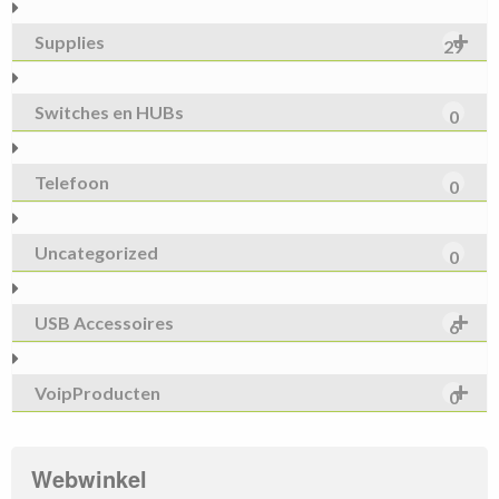
Supplies
29
Switches en HUBs
0
Telefoon
0
Uncategorized
0
USB Accessoires
6
VoipProducten
0
Webwinkel