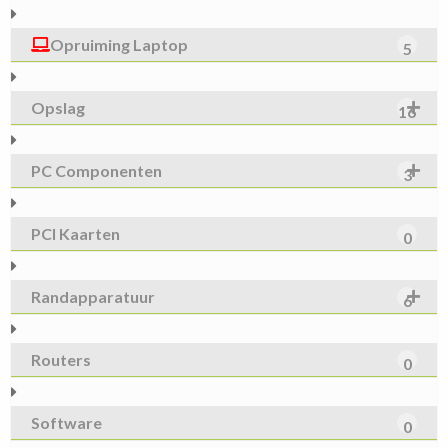
Opruiming Laptop
5
Opslag
16
PC Componenten
3
PCI Kaarten
0
Randapparatuur
6
Routers
0
Software
0